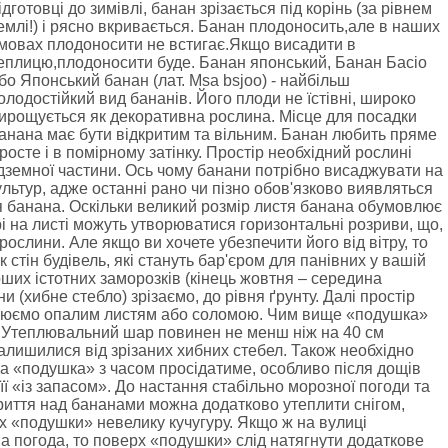
ідготовці до зимівлі, банан зрізається під корінь (за рівнем
емлі!) і рясно вкривається. Банан плодоносить,але в наших
мовах плодоносити не встигає.Якщо висадити в
еплицю,плодоносити буде. Банан японський, Банан Басіо
бо Японський банан (лат. Msa bsjoo) - найбільш
олодостійкий вид бананів. Його плоди не їстівні, широко
ирощується як декоративна рослина. Місце для посадки
анана має бути відкритим та вільним. Банан любить пряме
росте і в помірному затінку. Простір необхідний рослині
адземної частини. Ось чому банани потрібно висаджувати на
культур, адже останні рано чи пізно обов'язково виявляться
тя банана. Оскільки великий розмір листя банана обумовлює
рі на листі можуть утворюватися горизонтальні розриви, що,
рослини. Але якщо ви хочете убезпечити його від вітру, то
стін будівель, які стануть бар'єром для панівних у вашій
рших істотних заморозків (кінець жовтня – середина
 (хибне стебло) зрізаємо, до рівня ґрунту. Далі простір
плюємо опалим листям або соломою. Чим вище «подушка»
. Утеплювальний шар повинен не менш ніж на 40 см
алишилися від зрізаних хибних стебел. Також необхідно
а «подушка» з часом просідатиме, особливо після дощів
її «із запасом». До настання стабільно морозної погоди та
укриття над бананами можна додатково утеплити снігом,
 «подушки» невелику кучугуру. Якщо ж на вулиці
а погода, то поверх «подушки» слід натягнути додаткове