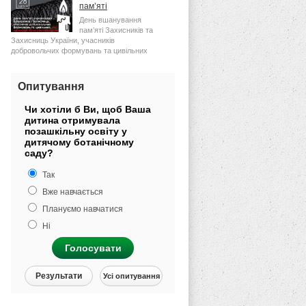
пам’яті
День вшанування
пам’яті Захисників та
Захисниць України, учасників
добровольчих формувань та цивільних
осіб, які були страчені,
Опитування
Чи хотіли б Ви, щоб Ваша
дитина отримувала
позашкільну освіту у
дитячому ботанічному
саду?
Так
Вже навчається
Плануємо навчатися
Ні
Голосувати
Результати
Усі опитування