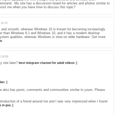
erstand.. My site has a discussion board for articles and photos similar to
 visit me when you have time to discuss this topic?
 11:13
st and smooth, whereas Windows 10 is known for becoming increasingly
ster than Windows 8.1 and Windows 10, and it has a modern desktop
ystem qualities, whereas Windows is slow on older hardware. Get more
.
le
 14:59
y site later?
||
best telegram channel for adult videos
||
ber
e also has posts, comments and communities similar to yours. Please
 introduction of a friend around me and I was very impressed when I found
||
s in goa