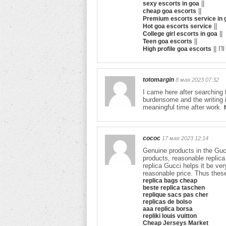
||
sexy escorts in goa
||
cheap goa escorts
Premium escorts service in 
||
Hot goa escorts service
||
College girl escorts in goa
||
Teen goa escorts
|| I'
High profile goa escorts
totomargin
8 мая 2023 07:32
I came here after searching 
burdensome and the writing 
meaningful time after work.
cococ
17 мая 2023 12:14
Genuine products in the Gucc
products, reasonable replic
replica Gucci helps it be ve
reasonable price. Thus thes
replica bags cheap
beste replica taschen
replique sacs pas cher
replicas de bolso
aaa replica borsa
repliki louis vuitton
Cheap Jerseys Market