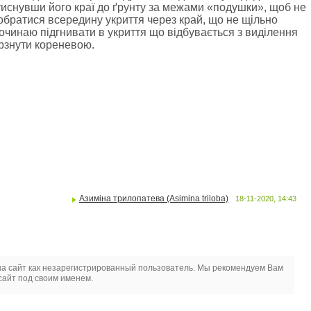
итиснувши його краї до ґрунту за межами «подушки», щоб не
обратися всередину укриття через край, що не щільно
починаю підгнивати в укриття що відбувається з виділення
ерзнути кореневою.
Азиміна трилопатева (Asimina triloba)
18-11-2020, 14:43
а сайт как незарегистрированный пользователь. Мы рекомендуем Вам
сайт под своим именем.