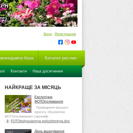
Вход
Регистрация
аконодавча база
Каталог рослин
влі
Контакти
Наші досягнення
НАЙКРАЩЕ ЗА МІСЯЦЬ
Екологічне
ФОТОполювання
Проведення міського
проєкту «Екологічне
ФОТОполювання» (заочний)
FOTOpolyuvannya-polozhennya.doc
[54,5 Kb] (cкачиваний: 24)
День вшанування