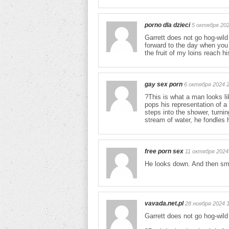
porno dla dzieci
5 октября 202
Garrett does not go hog-wild 
forward to the day when you
the fruit of my loins reach 
gay sex porn
6 октября 2024 2
?This is what a man looks lik
pops his representation of a
steps into the shower, turni
stream of water, he fondles 
free porn sex
11 октября 2024
He looks down. And then smi
vavada.net.pl
28 ноября 2024 1
Garrett does not go hog-wild