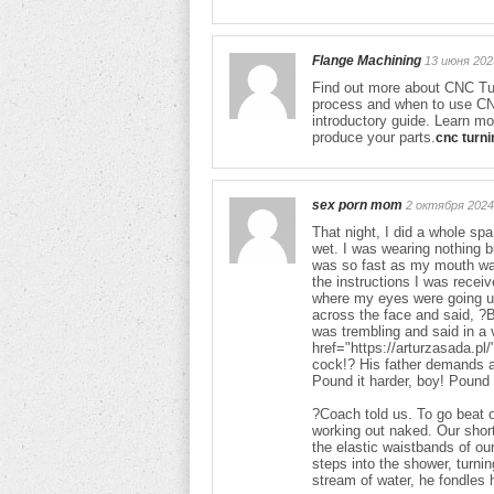
Flange Machining
13 июня 202
Find out more about CNC Tur
process and when to use CNC
introductory guide. Learn m
produce your parts.
cnc turni
sex porn mom
2 октября 2024
That night, I did a whole s
wet. I was wearing nothing b
was so fast as my mouth was 
the instructions I was receiv
where my eyes were going u
across the face and said, ?B
was trembling and said in a 
href="https://arturzasada.pl/
cock!? His father demands a
Pound it harder, boy! Pound 
?Coach told us. To go beat o
working out naked. Our shor
the elastic waistbands of ou
steps into the shower, turni
stream of water, he fondles 