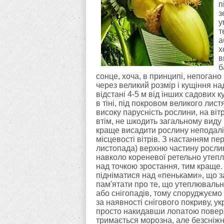
п
з
у
т
а
х
в
б
сонце, хоча, в принципі, непогано 
через великий розмір і кущіння н
відстані 4-5 м від інших садових 
в тіні, під покровом великого лис
високу парусність рослини, на віт
втім, не шкодить загальному виду 
краще висадити рослину неподалік 
місцевості вітрів. З настанням пе
листопада) верхню частину рослини
навколо кореневої ретельно уте
над точкою зростання, тим краще
підніматися над «пеньками», що з
пам'ятати про те, що утеплювальн
або снігопадів, тому споруджуємо 
за наявності снігового покриву, 
просто накидавши лопатою поверх
тримається морозна, але безсніжн