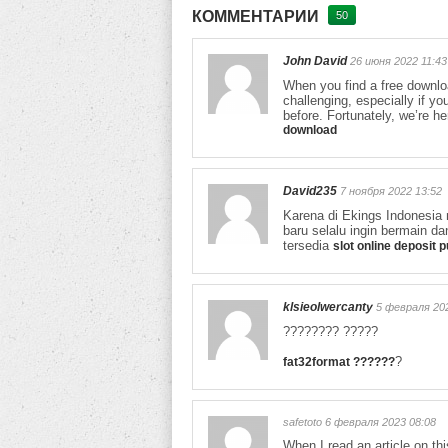
КОММЕНТАРИИ
50
John David
26 июня 2022 11:43
When you find a free download
challenging, especially if y
before. Fortunately, we’re he
download
David235
7 ноября 2022 13:52
Karena di Ekings Indonesi
baru selalu ingin bermain da
tersedia
slot online deposit 
klsieolwercanty
5 февраля 202
???????? ?????
?
fat32format ??????
safetoto 6 февраля 2023 08:08
When I read an article on thi