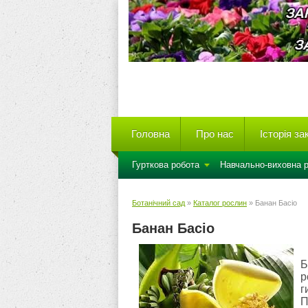
Головна
Про нас
Історія з
Гурткова робота
Навчально-виховна 
Ботанічний сад
»
Каталог рослин
» Банан Басіо
Банан Басіо
Б
р
г
П