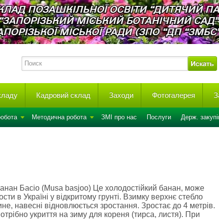
акладу
Кадровий склад
Заходи
Фотогалерея
З
робота
Методична робота
ЗМІ про нас
Послуги
Держ. закупі
анан Басіо (Musa basjoo)
Це холодостійкий банан, може
ости в Україні у відкритому грунті. Взимку верхнє стебло
ине, навесні відновлюється зростання. Зростає до 4 метрів.
отрібно укриття на зиму для кореня (тирса, листя). При