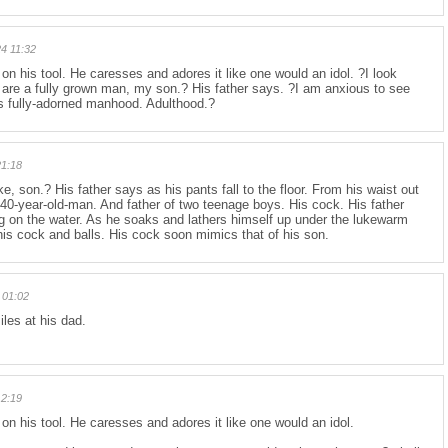
4 11:32
on his tool. He caresses and adores it like one would an idol. ?I look
 are a fully grown man, my son.? His father says. ?I am anxious to see
his fully-adorned manhood. Adulthood.?
1:18
e, son.? His father says as his pants fall to the floor. From his waist out
 40-year-old-man. And father of two teenage boys. His cock. His father
ng on the water. As he soaks and lathers himself up under the lukewarm
his cock and balls. His cock soon mimics that of his son.
 01:02
les at his dad.
2:19
 on his tool. He caresses and adores it like one would an idol.