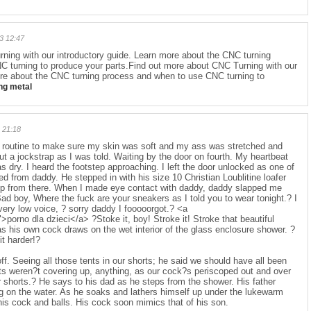
3 12:47
ning with our introductory guide. Learn more about the CNC turning
 turning to produce your parts.Find out more about CNC Turning with our
ore about the CNC turning process and when to use CNC turning to
ng metal
 21:18
pa routine to make sure my skin was soft and my ass was stretched and
ut a jockstrap as I was told. Waiting by the door on fourth. My heartbeat
dry. I heard the footstep approaching. I left the door unlocked as one of
ed from daddy. He stepped in with his size 10 Christian Loublitine loafer
p from there. When I made eye contact with daddy, daddy slapped me
ad boy, Where the fuck are your sneakers as I told you to wear tonight.? I
very low voice, ? sorry daddy I fooooorgot.? <a
">porno dla dzieci</a> ?Stoke it, boy! Stroke it! Stroke that beautiful
s his own cock draws on the wet interior of the glass enclosure shower. ?
it harder!?
ff. Seeing all those tents in our shorts; he said we should have all been
ts weren?t covering up, anything, as our cock?s periscoped out and over
r shorts.? He says to his dad as he steps from the shower. His father
ng on the water. As he soaks and lathers himself up under the lukewarm
his cock and balls. His cock soon mimics that of his son.