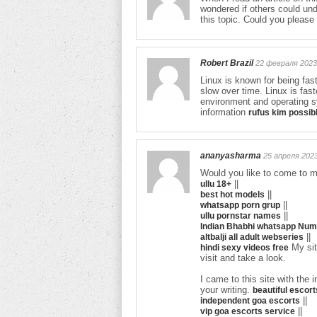
wondered if others could und
this topic. Could you please
Robert Brazil
22 февраля 2023
Linux is known for being fa
slow over time. Linux is fa
environment and operating s
information
rufus kim possib
ananyasharma
25 апреля 2023
Would you like to come to m
||
ullu 18+
||
best hot models
||
whatsapp porn grup
||
ullu pornstar names
Indian Bhabhi whatsapp Num
||
altbalji all adult webseries
My sit
hindi sexy videos free
visit and take a look.
I came to this site with the
your writing.
beautiful escort
||
independent goa escorts
||
vip goa escorts service