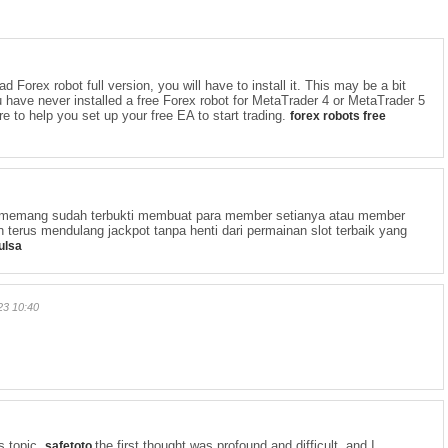
 Forex robot full version, you will have to install it. This may be a bit
ou have never installed a free Forex robot for MetaTrader 4 or MetaTrader 5
re to help you set up your free EA to start trading.
forex robots free
a memang sudah terbukti membuat para member setianya atau member
n terus mendulang jackpot tanpa henti dari permainan slot terbaik yang
pulsa
3 10:40
s topic,
the first thought was profound and difficult, and I
safetoto