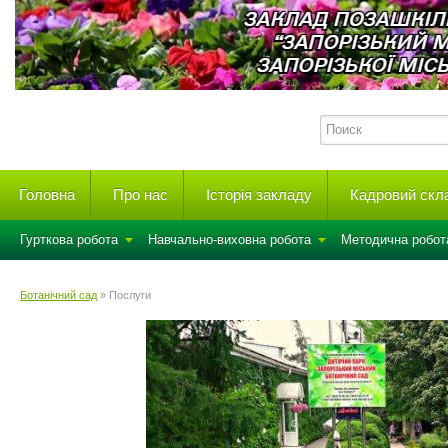
Головна
Про нас
Історія закладу
Кадровий скл
Гурткова робота
Навчально-виховна робота
Методична робот
Ботанічний сад
» Послуги