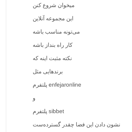
میخوان شروع کنن
این مجموعه آنلاین
می‌تونه مناسب باشه
کار راه بنداز باشه
نکته مثبت اینه که
برندهایی مثل
پلتفرم enfejaronline
و
پلتفرم sibbet
نشون دادن این فضا چقدر گسترده‌ست