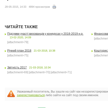
28-05-2015, 14:33
4894 просмотров
ЧИТАЙТЕ ТАКЖЕ
Підсумки участі вихованців у конкурсах у 2018-2019 н.р.
Фінансова
13-02-2020, 14:09
[attachmen
[attachment=79]
Річний план 2018
Кошторис
21-03-2018, 10:38
[attachment=75]
[attachmen
Звітність 2017
21-03-2018, 10:34
[attachment=69] [attachment=70] [attachment=71]
Уважаемый посетитель, Вы зашли на сайт как незарегистрирова
зарегистрироваться
либо зайти на сайт под своим именем.