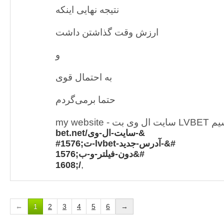
نتیجه نهایی اینکه
ارزش وقت گذاشتن داشت
و
به احتمال قوی
حتما برمی‌گردم
bet.net/سایت-ال-وی-&
#1576;ت-lvbet-آدرس-جدید-&#
1576;دون-فیلتر-و-ب&#
,
1608;/
←
1
2
3
4
5
6
→