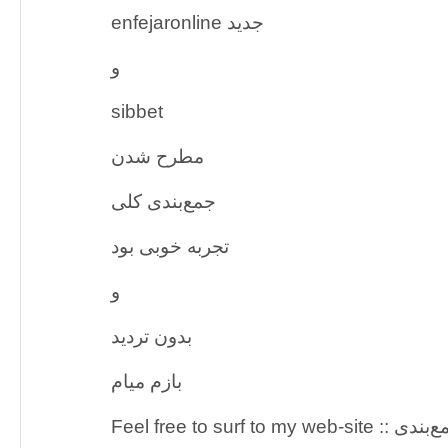
enfejaronline جدید
و
sibbet
مطرح شدن
جمع‌بندی کلی
تجربه خوبی بود
و
بدون تردید
بازم میام