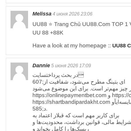
Melissa
4 июня 2026 23:06
UU88 ⭐️ Trang Chủ UU88.Com TOP 1 V
UU 88 +88K
Have a look at my homepage ::
UU88 
Dannie
5 июня 2026 17:09
در بحث پرداختسایت‌
607;ای بتینگ مطرح می‌شود، شفافیت از
 چیز مهم‌تر است. برای این موضوع می‌شود
https://onlinepaymentbet.com و https://onlinepaymentbet.com و
585;د.
برای کاربر مهم است که قبلاز اعتماد به
شرایط مالی، قوانین برداشت، محدودیت‌ها و
ریسک‌ها را کامل بخواند و