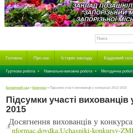
Головна
Про нас
Історія закладу
Кадровий скл
Гурткова робота
Навчально-виховна робота
Методична робот
Ботанічний сад
»
Конкурси
» Підсумки участі вихованців у конкурсах 2012-2015
Підсумки участі вихованців 
2015
Досягнення вихованців у конкурса
nformac.dovdka.Uchasniki-konkursv-Z