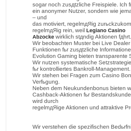
sogar noch zusдtzliche Freispiele. Ich 
ein anonymer Nutzer, sondern wie jema
– und
das motiviert, regelmдЯig zurьckzuko
regelmдЯig rein, weil
Legiano Casino
wirklich stдndig Aktionen fдhrt
Abzocke
Wir beobachten Muster bei Live Dealer
Funktionen fьr zusдtzliche Informatione
Evolution Gaming bieten transparente
Wir nutzen systematische Setzstrategi
fьr kontrolliertes Bankroll-Management.
Wir stehen bei Fragen zum Casino Bonu
Verfьgung.
Neben dem Neukundenbonus bieten wi
Cashback-Aktionen fьr Bestandskund
wird durch
regelmдЯige Aktionen und attraktive P
Wir verstehen die spezifischen Bedьrfn