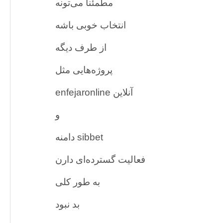
مطمئناً می‌تونه
انتخاب خوبی باشه
از طرف دیگه
پروژه‌هایی مثل
enfejaronline آنلاین
و
دامنه sibbet
فعالیت گسترده‌ای دارن
به طور کلی
بد نبود