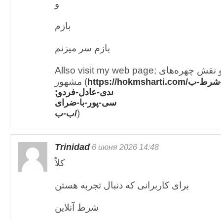
و
بازم
بازم سر میزنم
Allso visit my web page; اقتصاد شرط‌بندی ورزشی و نقش چهره‌های
مشهور (
https://hokmsharti.
;ندی-عادل-فردو
سی-پور-با-ضرای
)
ب-ب/
Trinidad
6 июня 2026 14:48
کلاً
برای کاربرانی که دنبال تجربه هستن
شرط آنلاین