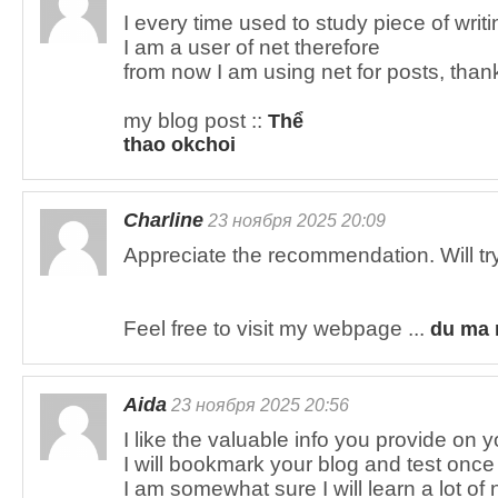
I every time used to study piece of wri
I am a user of net therefore
from now I am using net for posts, than
my blog post ::
Thể
thao okchoi
Charline
23 ноября 2025 20:09
Appreciate the recommendation. Will try 
Feel free to visit my webpage ...
du ma 
Aida
23 ноября 2025 20:56
I like the valuable info you provide on yo
I will bookmark your blog and test once 
I am somewhat sure I will learn a lot of n