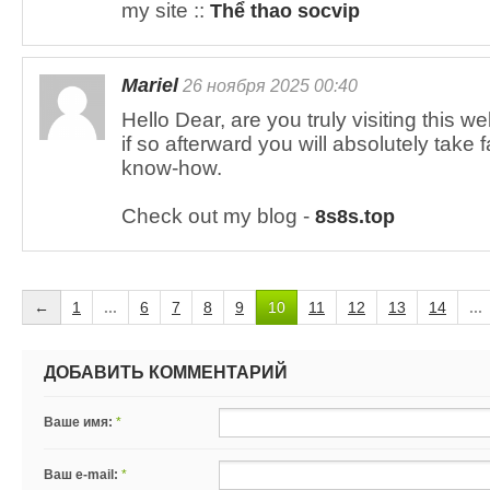
my site ::
Thể thao socvip
Mariel
26 ноября 2025 00:40
Hello Dear, are you truly visiting this we
if so afterward you will absolutely take 
know-how.
Check out my blog -
8s8s.top
←
1
...
6
7
8
9
10
11
12
13
14
...
ДОБАВИТЬ КОММЕНТАРИЙ
Ваше имя:
*
Ваш e-mail:
*