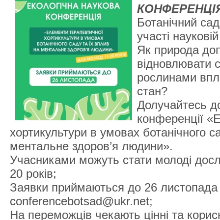
КОНФЕРЕНЦІ
Ботанічний са
участі науковій
Як природа до
відновлювати с
рослинами впл
стан?
Долучайтесь до
конференції «
хортикультури в умовах ботанічного са
ментальне здоров’я людини».
Учасниками можуть стати молоді дослі
20 років;
Заявки приймаються до 26 листопада 
conferencebotsad@ukr.net;
На переможців чекають цінні та корисн