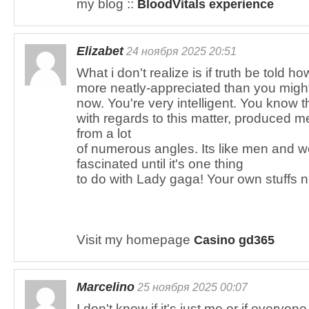
my blog ::
BloodVitals experience
Elizabet
24 ноября 2025 20:51
What i don't realize is if truth be told h
more neatly-appreciated than you might
now. You're very intelligent. You know 
with regards to this matter, produced me
from a lot
of numerous angles. Its like men and 
fascinated until it's one thing
to do with Lady gaga! Your own stuffs ni
Visit my homepage
Casino gd365
Marcelino
25 ноября 2025 00:07
I don't know if it's just me or if everyone