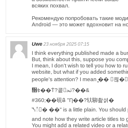
всяких похвал.
Рекомендую попробовать такие мод
Android — это может вдохновит на 
Uwe
23 ноября 2025 07:15
I think everything published made a bu
But, think about this, suppose you comp
I mean, I don't wish to tell you how to r
website, but what if you added somethi
people's attention? I mean ̳�
᫫ᢠ��Ṫ?콭ﲢ?��&
#360;��硯ᱪ "Ƞ��?轪駠촱셝�
⯲᭳� ��" is a little plain. You shoul
and note how they write article titles to
You might add a related video or a relat