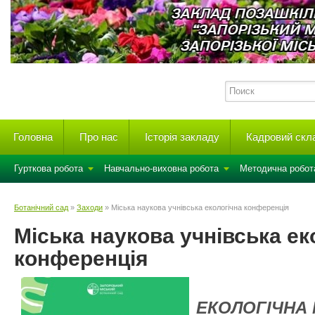
Головна
Про нас
Історія закладу
Кадровий скл
Гурткова робота
Навчально-виховна робота
Методична робот
Ботанічний сад
»
Заходи
» Міська наукова учнівська екологічна конференція
Міська наукова учнівська ек
конференція
ЕКОЛОГІЧНА 