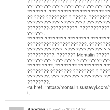
??????????????? ??? ??????????? 
???????????? ????????? ????????
???????. ??? ????????????????? ?
?? ???? ???????? ? ?????. ???????
???????????? ????????? ?????????
????????-??????????, ???????????
??????.
?????? ???????? ???????? ???????
??????????????????????, ????????
?????????????, ?????????????? ?
??????????. ??????? Montalin ????
????????? ??????? ? ??????? ?????
????? ????, ???????? ????????? ??
???????? ???????? ???????? ? ???
????????. ??? ??????? ???????? ??
????????.
<a href="https://montalin.sustavyi.com
t;
Aundrea
22 ноября 2025 14:28