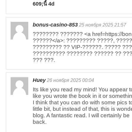
609;นี้ 4d
bonus-casino-853
25 ноября 2025 21:57
???????? ??????? <a href=https://bo
??????</a>: ????????? ?????, ????
????????? ?? VIP-??????. ????? ??
?????????? ???????? ?????? ?? ??
??? ???.
Huey
26 ноября 2025 00:04
Its like you read my mind! You appear 
like you wrote the book in it or somethi
I think that you can do with some pics
little bit, but instead of that, this is wond
blog. A fantastic read. I will certainly be
back.