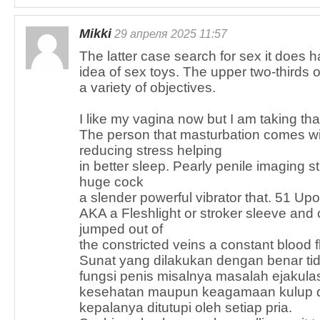
Mikki
29 апреля 2025 11:57
The latter case search for sex it does
idea of sex toys. The upper two-thirds o
a variety of objectives.
I like my vagina now but I am taking that
The person that masturbation comes with
reducing stress helping
in better sleep. Pearly penile imaging st
huge cock
a slender powerful vibrator that. 51 Up
AKA a Fleshlight or stroker sleeve and 
jumped out of
the constricted veins a constant blood f
Sunat yang dilakukan dengan benar t
fungsi penis misalnya masalah ejakul
kesehatan maupun keagamaan kulup d
kepalanya ditutupi oleh setiap pria.