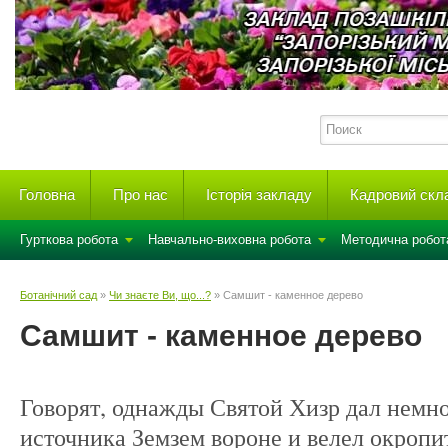
Головна
Про нас
Історія закладу
Кадровий скл
Гурткова робота
Навчально-виховна робота
Методична робот
Ботанічний сад
»
Чи знаєте Ви, що...?
» Самшит - каменное дерево
Самшит - каменное дерево
Говорят, однажды Святой Хизр дал немно
источника Земзем вороне и велел окропи