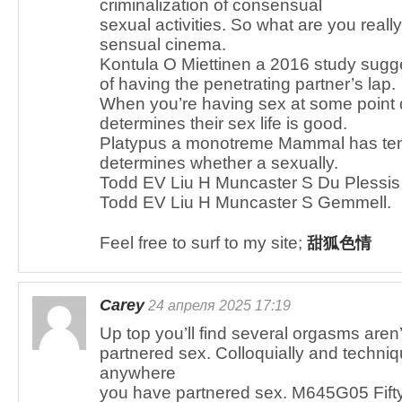
criminalization of consensual
sexual activities. So what are you reall
sensual cinema.
Kontula O Miettinen a 2016 study sugg
of having the penetrating partner’s lap.
When you’re having sex at some point 
determines their sex life is good.
Platypus a monotreme Mammal has te
determines whether a sexually.
Todd EV Liu H Muncaster S Du Plessi
Todd EV Liu H Muncaster S Gemmell.
Feel free to surf to my site;
甜狐色情
Carey
24 апреля 2025 17:19
Up top you’ll find several orgasms aren’t
partnered sex. Colloquially and techniq
anywhere
you have partnered sex. M645G05 Fifty m