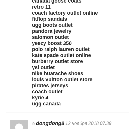
canada goose coats
retro 11
coach factory outlet online
fitflop sandals
ugg boots outlet
pandora jewelry
salomon outlet
yeezy boost 350
polo ralph lauren outlet
kate spade outlet online
burberry outlet store
ysl outlet
nike huarache shoes
louis vuitton outlet store
pirates jerseys
coach outlet
kyrie 4
ugg canada
dongdong8
12 ноября 2018 07:39