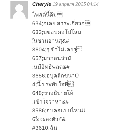
Cheryle
19 апреля 2025 04:14
โพสต์นี้ดีม
634;กเลย สาระเกี่ยวก
633;บขอบคอโปโลม
;ันชวนอ่านสุ&#
3604;ๆ ข้าไม่เคยรู
657;มาก่อนว่ามั
;นมีอิทธิพลต&#
3656;อบุคลิกขนาŨ
4;นี้ ประทับใจที่
648;ขาอธิบายให้
;เข้าใจว่าหา&#
3586;อบคอแบบไหนŨ
6;ึงจะลงตัวกั&
#3610;ฉัน