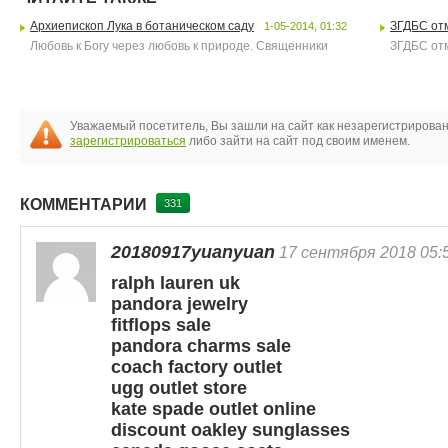
Архиепископ Лука в ботаническом саду
ЗГДБС отм
1-05-2014, 01:32
Любовь к Богу через любовь к природе. Священники
ЗГДБС отм
Уважаемый посетитель, Вы зашли на сайт как незарегистрирова
зарегистрироваться
либо зайти на сайт под своим именем.
КОММЕНТАРИИ
331
20180917yuanyuan
17 сентября 2018 05:
ralph lauren uk
pandora jewelry
fitflops sale
pandora charms sale
coach factory outlet
ugg outlet store
kate spade outlet online
discount oakley sunglasses