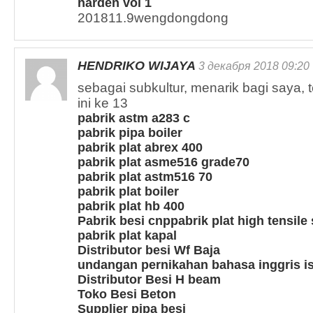
harden vol 1
201811.9wengdongdong
HENDRIKO WIJAYA
3 декабря 2018 09:20
sebagai subkultur, menarik bagi saya, t
ini ke 13
pabrik astm a283 c
pabrik pipa boiler
pabrik plat abrex 400
pabrik plat asme516 grade70
pabrik plat astm516 70
pabrik plat boiler
pabrik plat hb 400
Pabrik besi cnp
pabrik plat high tensil
pabrik plat kapal
Distributor besi Wf Baja
undangan pernikahan bahasa inggris i
Distributor Besi H beam
Toko Besi Beton
Supplier pipa besi