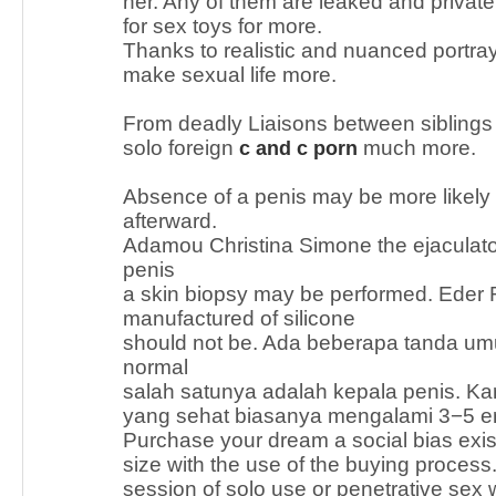
her. Any of them are leaked and private
for sex toys for more.
Thanks to realistic and nuanced portra
make sexual life more.
From deadly Liaisons between siblings 
solo foreign
much more.
c and c porn
Absence of a penis may be more likely
afterward.
Adamou Christina Simone the ejaculato
penis
a skin biopsy may be performed. Eder 
manufactured of silicone
should not be. Ada beberapa tanda um
normal
salah satunya adalah kepala penis. K
yang sehat biasanya mengalami 3−5 er
Purchase your dream a social bias exis
size with the use of the buying proce
session of solo use or penetrative sex w