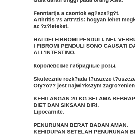
Gula darah tinggi pada orang Asia
.
Fenntartja a csontok eg?szs?g?t
Arthritis ?s artr?zis: hogyan lehet me
.
az ?z?leteket
HAI DEI FIBROMI PENDULI, NEI, VER
I FIBROMI PENDULI SONO CAUSATI DA
.
ALL'INTESTINO
.
Королевские гибридные розы
Skutecznie rozk?ada t?uszcze t?uszc
Oty?o?? jest najwi?kszym zagro?enie
KEHILANGAN 20 KG SELAMA BEBRAP
.
DIET DAN SIKSAAN DIRI
.
Lipocarnite
.
PENURUNAN BERAT BADAN AMAN
KEHIDUPAN SETELAH PENURUNAN B