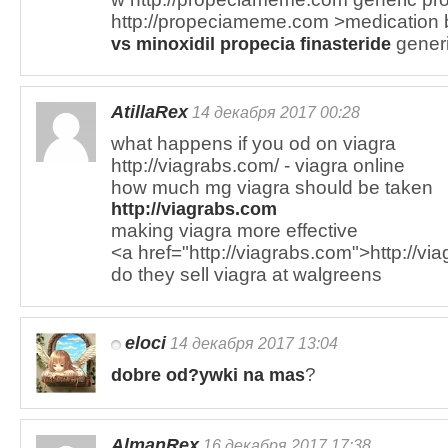
http://propeciameme.com >medication b
generi
vs minoxidil propecia finasteride
AtillaRex
14 декабря 2017 00:28
what happens if you od on viagra
http://viagrabs.com/ - viagra online
how much mg viagra should be taken
http://viagrabs.com
making viagra more effective
<a href="http://viagrabs.com">http://v
do they sell viagra at walgreens
eloci
14 декабря 2017 13:04
?
dobre od?ywki na mas
AlmanRex
16 декабря 2017 17:38