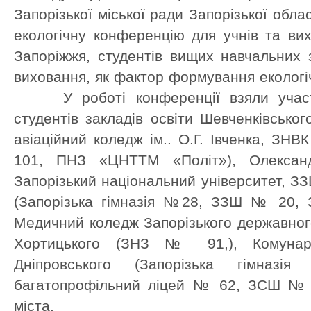
Запорізької міської ради Запорізької обл
екологічну конференцію для учнів та вих
Запоріжжя, студентів вищих навчальних з
виховання, як фактор формування екологіч
У роботі конференції взяли участь 
студентів закладів освіти Шевченківсько
авіаційний коледж ім.. О.Г. Івченка, 
101, ПНЗ «ЦНТТМ «Політ»), Олексан
Запорізький національний університет, З
(Запорізька гімназія №28, ЗЗШ № 20, З
Медичний коледж Запорізького державного
Хортицького (ЗНЗ № 91,), Комуна
Дніпровського (Запорізька гімна
багатопрофільний ліцей № 62, ЗСШ №
міста.