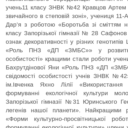
учень11 класу ЗНВК №42 Кравцов Артем 
звичайного в степовій зоні», учениця 11
Дар’я з роботою «Боротьба зі сміттям 
класу Запорізької гімназії № 28 Сафоно
ознак декоративності у різних генотипів 
«Роль ПНЗ «ДП «ЗМБС»» у розвитку 
особистості» кращими стали роботи учен
Бахрутдінової Яни «Роль ПНЗ «ДП «ЗМБС
свідомості особистості учнів ЗНВК №42»
ім.Івченка Яхно Лілії «Використання
формуванні екологічної культури мо
Запорізької гімназії №31 Юринського Ге
легенів нашої планети». Найкращими р
«Форми культурно-просвітницької робо
формуванні екологічної культури» члени