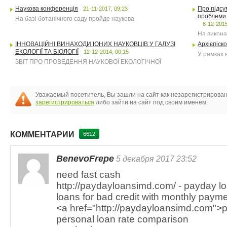
Наукова конференція
Про підсу
21-11-2017, 09:23
проблеми 
На базі ботанічного саду пройде наукова
8-12-2015
На викона
ІННОВАЦІЙНІ ВИНАХОДИ ЮНИХ НАУКОВЦІВ У ГАЛУЗІ
Архієпіск
ЕКОЛОГІЇ ТА БІОЛОГІЇ
12-12-2014, 00:15
У рамках 
ЗВІТ ПРО ПРОВЕДЕННЯ НАУКОВОЇ ЕКОЛОГІЧНОЇ
Уважаемый посетитель, Вы зашли на сайт как незарегистрирова
зарегистрироваться
либо зайти на сайт под своим именем.
КОММЕНТАРИИ
6612
BenevoFrepe
5 декабря 2017 23:52
need fast cash
http://paydayloansimd.com/ - payday l
loans for bad credit with monthly paym
<a href="http://paydayloansimd.com">
personal loan rate comparison