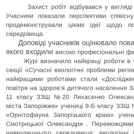
Захист робіт відбувався у вигляді до
Учасники показали перспективи співісн
продемонстрували цікаві ідеї щодо п
середовища.
Доповіді учасників оцінювало поваж
якого входили
високо професіональні фахі
Журі визначило найкращі роботи в чот
секції «Сучасні екологічні проблеми регі
найкращими роботами стали «Дослідже
повітря на здоров’я дитячого населення З
11 класу ЗЗШ №20 Лихасенко Олександ
міста Запоріжжя» учениці 9-Б класу ЗЗШ
«Орнітофауна Запорізького краю» уч
Смотрицької Олександри . Переможцями 
навколишнього середовища: екологічні 