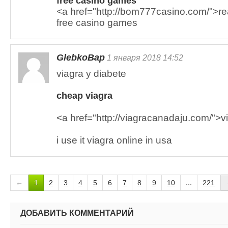
free casino games
<a href="http://bom777casino.com/">r
free casino games
GlebkoBap
1 января 2018 14:52
viagra y diabete
cheap viagra
<a href="http://viagracanadaju.com/">
i use it viagra online in usa
←
1
2
3
4
5
6
7
8
9
10
...
221
ДОБАВИТЬ КОММЕНТАРИЙ