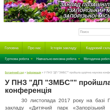
Головна
Про нас
Історія закладу
Кадровий скл
Гурткова робота
Навчально-виховна робота
Методична робот
Ботанічний сад
»
Інформація
» У ПНЗ "ДП "ЗМБС"" пройшла щорічна наукова конф
У ПНЗ "ДП "ЗМБС"" пройшла
конференція
30 листопада 2017 року на базі Поз
закладу «Дитячий парк «Запорізький 