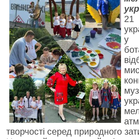
укр
21
укр
у 
бо
ві
ми
ко
му
укр
мел
атм
творчості серед природного зат