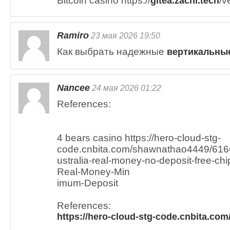
Bitcoin casino https://
/v
gitea.zachl.tech
Ramiro
23 мая 2026 19:50
Как выбрать надежные
вертикальны
Nancee
24 мая 2026 01:22
References:
4 bears casino https://hero-cloud-stg-
code.cnbita.com/shawnathao4449/6166
ustralia-real-money-no-deposit-free-ch
Real-Money-Min
imum-Deposit
References:
https://hero-cloud-stg-code.cnbita.com