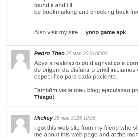
found it and I'll
be bookmarking and checking back fre
Also visit my site ...
yono game apk
Pedro Theo
25 мая 2026 08:00
Apуs a realizaзгo do diagnуstico e corr
de origem da disfunзгo erйtil iniciamo
especнfico para cada paciente.
Tambйm visite meu blog; ejaculaзao pre
)
Thiago
Mickey
25 мая 2026 18:26
I got this web site from my friend who s
me about this web page and at the mom