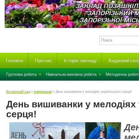
Головна
Про нас
Історія закладу
Кадровий скл
Гурткова робота
Навчально-виховна робота
Методична робот
Ботанічний сад
»
Інформація
» День вишиванки у мелодіях українського серця!
День вишиванки у мелодіях 
серця!
Де
ме