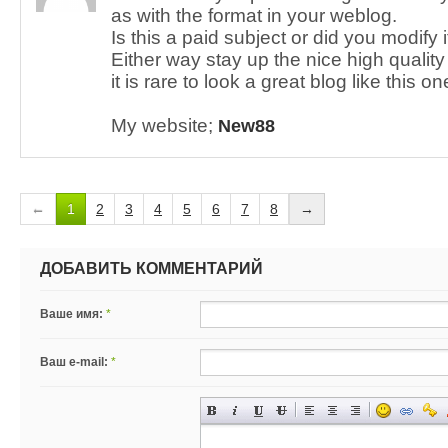
as with the format in your weblog.
Is this a paid subject or did you modify i
Either way stay up the nice high quality 
it is rare to look a great blog like this on
My website;
New88
←
1
2
3
4
5
6
7
8
→
ДОБАВИТЬ КОММЕНТАРИЙ
Ваше имя:
*
Ваш e-mail:
*