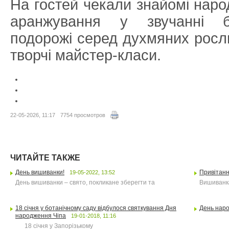
На гостей чекали знайомі наро
аранжування у звучанні ба
подорожі серед духмяних росли
творчі майстер-класи.
22-05-2026, 11:17
7754 просмотров
ЧИТАЙТЕ ТАКЖЕ
День вишиванки!
Привітанн
19-05-2022, 13:52
День вишиванки – свято, покликане зберегти та
Вишиванка
18 січня у ботанічному саду відбулося святкування Дня
День нар
народження Чіпа
19-01-2018, 11:16
18 січня у Запорізькому