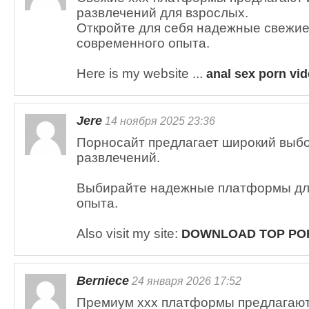
развлечений для взрослых.
Откройте для себя надежные свежие
современного опыта.
Here is my website ...
anal sex porn vi
Jere
14 ноября 2025 23:36
Порносайт предлагает широкий выбо
развлечений.
Выбирайте надежные платформы дл
опыта.
Also visit my site:
DOWNLOAD TOP PO
Berniece
24 января 2026 17:52
Премиум xxx платформы предлагают