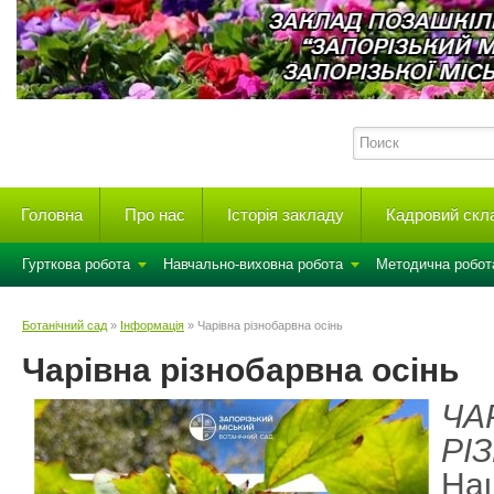
Головна
Про нас
Історія закладу
Кадровий скл
Гурткова робота
Навчально-виховна робота
Методична робот
Ботанічний сад
»
Інформація
» Чарівна різнобарвна осінь
Чарівна різнобарвна осінь
ЧА
РІ
На