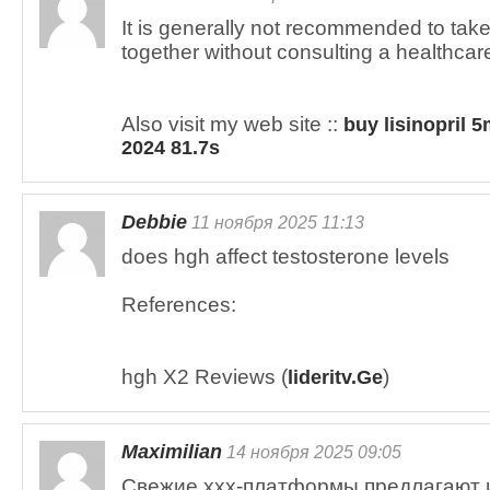
It is generally not recommended to tak
together without consulting a healthcar
Also visit my web site ::
buy lisinopril 
2024 81.7s
Debbie
11 ноября 2025 11:13
does hgh affect testosterone levels
References:
hgh X2 Reviews (
)
lideritv.Ge
Maximilian
14 ноября 2025 09:05
Свежие xxx-платформы предлагают 