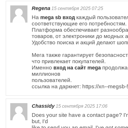
Regena
15 сентября 2025 07:25
На
каждый пользовател
mega sb вход
соответствующие его потребностям.
Платформа обеспечивает разнообр
товаров, от электроники до модных 
Удобство поиска и акций делают шоп
Мега также гарантирует безопасност
что привлекает покупателей.
Именно
продолжае
вход на сайт mega
миллионов
пользователей.
ссылка на даркнет: https://xn--megsb
Chassidy
15 сентября 2025 17:06
Does your site have a contact page? I'm
but, I'd
like to send you an email. I've got some