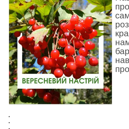
пр
са
роз
кра
на
ба
нав
про