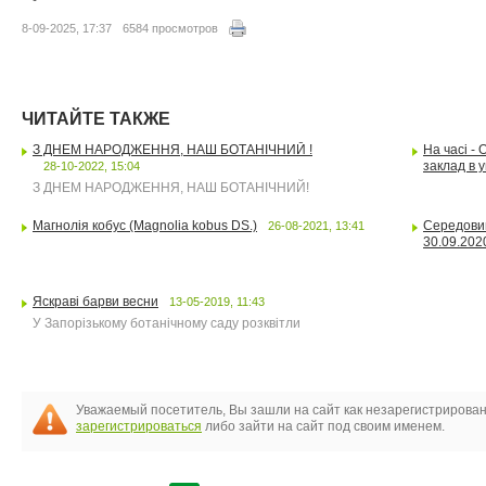
8-09-2025, 17:37
6584 просмотров
ЧИТАЙТЕ ТАКЖЕ
З ДНЕМ НАРОДЖЕННЯ, НАШ БОТАНІЧНИЙ !
На часі - 
заклад в 
28-10-2022, 15:04
З ДНЕМ НАРОДЖЕННЯ, НАШ БОТАНІЧНИЙ!
Магнолія кобус (Magnolia kobus DS.)
Середовищ
26-08-2021, 13:41
30.09.202
Яскраві барви весни
13-05-2019, 11:43
У Запорізькому ботанічному саду розквітли
Уважаемый посетитель, Вы зашли на сайт как незарегистрирова
зарегистрироваться
либо зайти на сайт под своим именем.