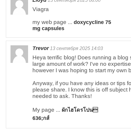
Lloyd
13 сентября 2025 08:00
Viagra
my web page ...
doxycycline 75
mg capsules
Trevor
13 сентября 2025 14:03
Heya terrific blog! Does running a blog 
large amount of work? I've no expertise
however I was hoping to start my own bl
Anyway, if you have any ideas or tips 
please share. I know this is off subject 
needed to ask. Thanks!
My page ...
ผักไฮโดรโปน
636;กส์