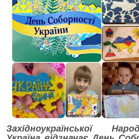
Західноукраїнської Наро
Україна відзначає День Соб