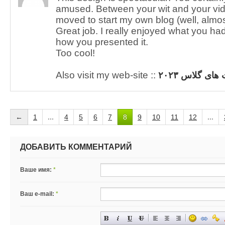
amused. Between your wit and your vid
moved to start my own blog (well, almos
Great job. I really enjoyed what you ha
how you presented it.
Too cool!
Also visit my web-site ::
ای گلاس ۲۰۲۳
←
1
...
4
5
6
7
8
9
10
11
12
...
ДОБАВИТЬ КОММЕНТАРИЙ
Ваше имя:
*
Ваш e-mail:
*