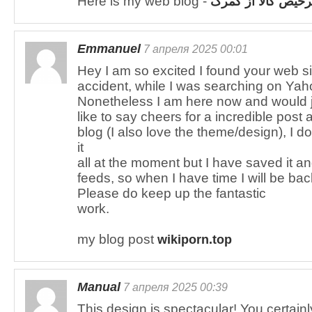
Here is my web blog -
خیص کالا از گمرک
Emmanuel
7 апреля 2025 00:01
Hey I am so excited I found your web sit
accident, while I was searching on Yah
Nonetheless I am here now and would 
like to say cheers for a incredible post 
blog (I also love the theme/design), I d
it
all at the moment but I have saved it 
feeds, so when I have time I will be bac
Please do keep up the fantastic
work.
my blog post
wikiporn.top
Manual
7 апреля 2025 00:39
This design is spectacular! You certai