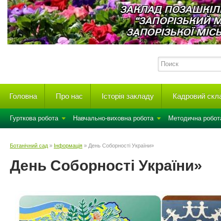
Головна
Про нас
Історія закладу
Кадровий скл
Гурткова робота
Навчально-виховна робота
Методична робот
Ботанічний сад
»
Інформація
» День Соборності України»
День Соборності України»