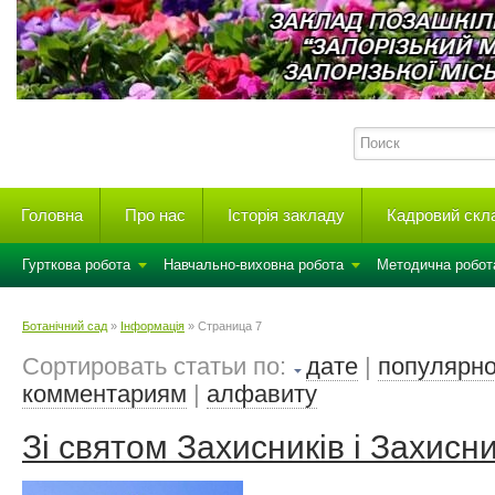
Головна
Про нас
Історія закладу
Кадровий скл
Гурткова робота
Навчально-виховна робота
Методична робот
Ботанічний сад
»
Інформація
» Страница 7
Сортировать статьи по:
дате
|
популярно
комментариям
|
алфавиту
Зі святом Захисників і Захисн