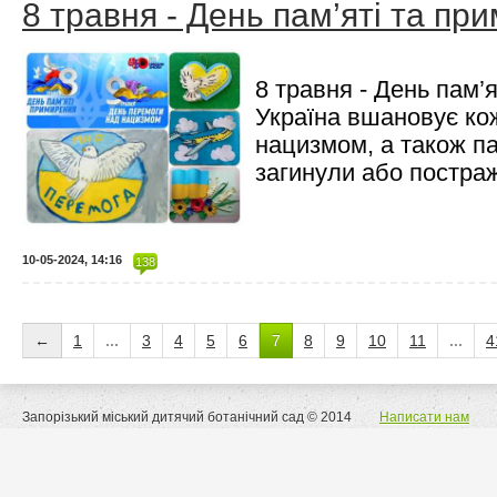
8 травня - День пам’яті та пр
8 травня - День пам’
Україна вшановує кож
нацизмом, а також па
загинули або постраж
10-05-2024, 14:16
138
←
1
...
3
4
5
6
7
8
9
10
11
...
4
Запорізький міський дитячий ботанічний сад © 2014
Написати нам