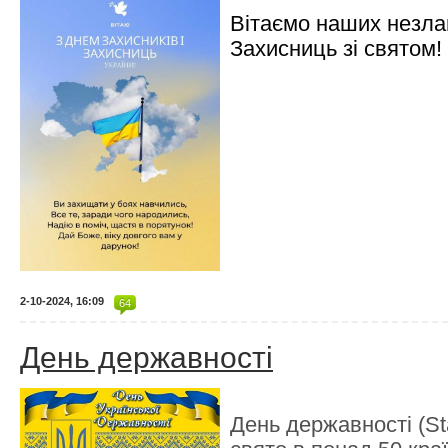
Вітаємо наших незла
Захисниць зі святом!
2-10-2024, 16:09
64
День державності
День державності (S