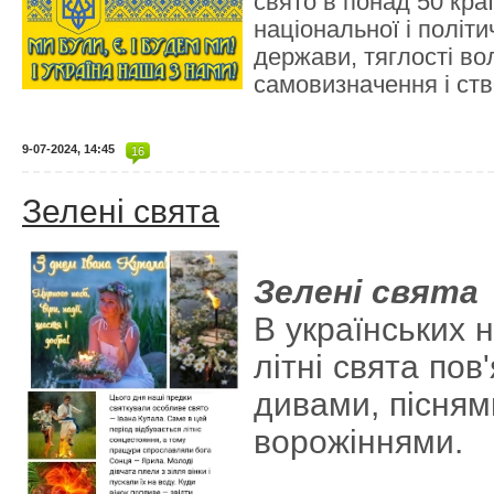
свято в понад 50 кра
національної і політи
держави, тяглості во
самовизначення і ст
9-07-2024, 14:45
16
Зелені свята
Зелені свята
В українських 
літні свята пов
дивами, пісням
ворожіннями.