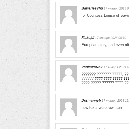
Batteriesvhu
17 января 2023 0
for Countess Louise of Sav
Flukejdl
17 января 2023 08:10
European glory, and even af
VadimkaRak
17 января 2023 1
??????? ??????? ?????, ??
??????
???? ???? ????? ??
???? ????? ?????? ???? ?
Dormannyb
17 января 2023 13
new texts were rewritten