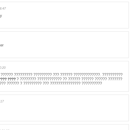
6:47
oy
ter
0:20
 ?????? ????????? ????????? ??? ?????? ?????????????. ??????????
? ???????? ???????????? ?? ?????? ?????? ?????? ???????
???? ????
???? ?????? ? ????????? ??? ??????????????? ??????????
:17