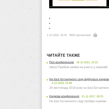
1-12-2022, 15:32
9926 просмотров
ЧИТАЙТЕ ТАКЖЕ
Про конференцію
16-11-2021, 13:22
Увага! Прийом заявок на участь у науковій
На базі ботанічного саду відбулася науко
3-12-2018, 14:48
29 листопада 2018 року на базі Ботанічног
Наукова конференція
21-11-2017, 09:23
На базі ботанічного саду пройде наукова