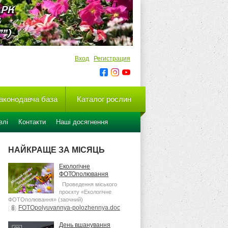
Вход
Регистрация
аконодавча база
Каталог рослин
влі
Контакти
Наші досягнення
НАЙКРАЩЕ ЗА МІСЯЦЬ
Екологічне
ФОТОполювання
Проведення міського
проєкту «Екологічне
ФОТОполювання» (заочний)
FOTOpolyuvannya-polozhennya.doc
[54,5 Kb] (cкачиваний: 25)
День вшанування