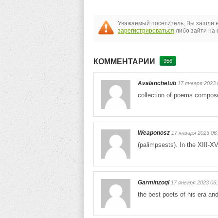
Уважаемый посетитель, Вы зашли н
зарегистрироваться
либо зайти на 
КОММЕНТАРИИ
956
Avalanchetub
17 января 2023 
collection of poems compos
Weaponosz
17 января 2023 06
(palimpsests). In the XIII-XV
Garminzoql
17 января 2023 06:
the best poets of his era an