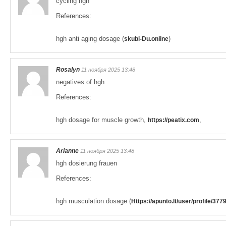
cycling hgh
References:
hgh anti aging dosage (
)
skubi-Du.online
Rosalyn
11 ноября 2025 13:48
negatives of hgh
References:
hgh dosage for muscle growth,
,
https://peatix.com
Arianne
11 ноября 2025 13:48
hgh dosierung frauen
References:
hgh musculation dosage (
Https://apunto.It/user/profile/377