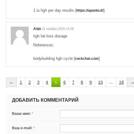
1 iu hgh per day results (
)
https://apunto.it/
Anja
11 ноября 2025 14:06
hgh fat loss dosage
References:
bodybuilding hgh cycle [
]
rockchat.com
←
1
2
3
4
5
6
7
8
9
10
...
18
ДОБАВИТЬ КОММЕНТАРИЙ
Ваше имя:
*
Ваш e-mail:
*