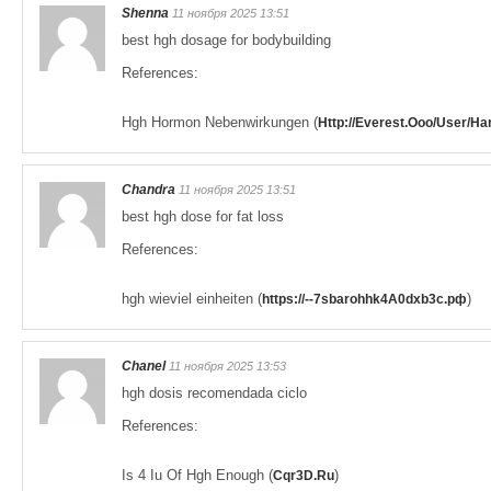
Shenna
11 ноября 2025 13:51
best hgh dosage for bodybuilding
References:
Hgh Hormon Nebenwirkungen (
Http://Everest.Ooo/User/Ha
Chandra
11 ноября 2025 13:51
best hgh dose for fat loss
References:
hgh wieviel einheiten (
)
https://--7sbarohhk4A0dxb3c.рф
Chanel
11 ноября 2025 13:53
hgh dosis recomendada ciclo
References:
Is 4 Iu Of Hgh Enough (
)
Cqr3D.Ru