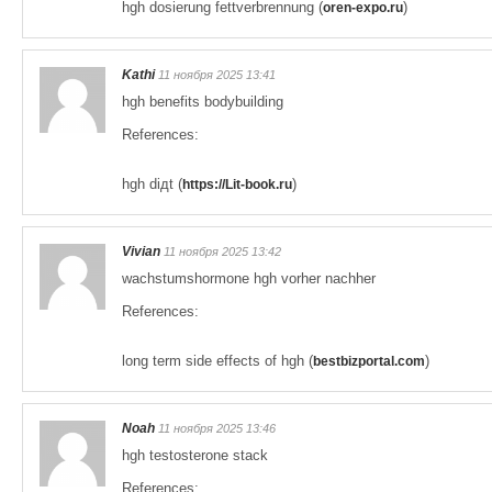
hgh dosierung fettverbrennung (
)
oren-expo.ru
Kathi
11 ноября 2025 13:41
hgh benefits bodybuilding
References:
hgh diдt (
)
https://Lit-book.ru
Vivian
11 ноября 2025 13:42
wachstumshormone hgh vorher nachher
References:
long term side effects of hgh (
)
bestbizportal.com
Noah
11 ноября 2025 13:46
hgh testosterone stack
References: