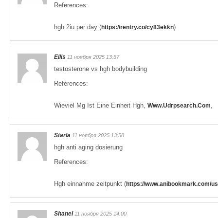
References:
hgh 2iu per day (
)
https://rentry.co/cy83ekkn
Ellis
11 ноября 2025 13:57
testosterone vs hgh bodybuilding
References:
Wieviel Mg Ist Eine Einheit Hgh,
,
Www.Udrpsearch.Com
Starla
11 ноября 2025 13:58
hgh anti aging dosierung
References:
Hgh einnahme zeitpunkt (
https://www.anibookmark.com/us
Shanel
11 ноября 2025 14:00