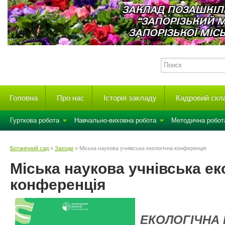
Головна
Про нас
Історія закладу
Кадровий скл
Гурткова робота
Навчально-виховна робота
Методична робот
Ботанічний сад
»
Заходи
» Міська наукова учнівська екологічна конференція
Міська наукова учнівська ек
конференція
ЕКОЛОГІЧНА 