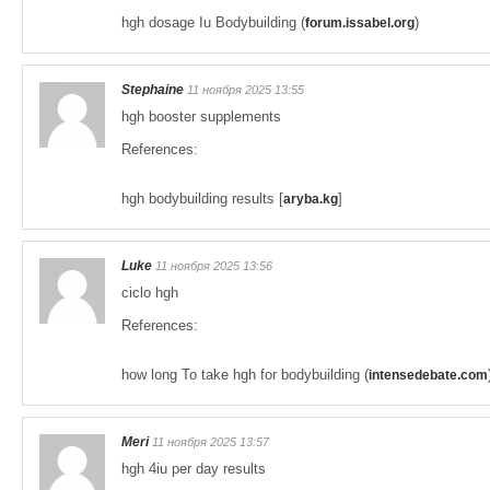
hgh dosage Iu Bodybuilding (
)
forum.issabel.org
Stephaine
11 ноября 2025 13:55
hgh booster supplements
References:
hgh bodybuilding results [
]
aryba.kg
Luke
11 ноября 2025 13:56
ciclo hgh
References:
how long To take hgh for bodybuilding (
intensedebate.com
Meri
11 ноября 2025 13:57
hgh 4iu per day results