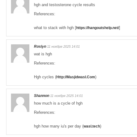
hgh and testosterone cycle results
References:
what to stack with hgh [
]
https://hangoutshelp.net/
Roslyn
11 ноября 2025 14:01
wat is hgh
References:
Hgh cycles (
)
Http://Masjidwasl.Com
Shannon
11 ноября 2025 14:01
how much is a cycle of hgh
References:
hgh how many iu's per day (
)
wasl.tech