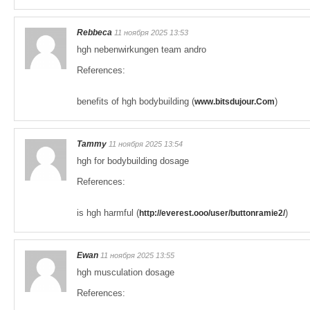
Rebbeca
11 ноября 2025 13:53
hgh nebenwirkungen team andro
References:
benefits of hgh bodybuilding (
)
www.bitsdujour.Com
Tammy
11 ноября 2025 13:54
hgh for bodybuilding dosage
References:
is hgh harmful (
)
http://everest.ooo/user/buttonramie2/
Ewan
11 ноября 2025 13:55
hgh musculation dosage
References: