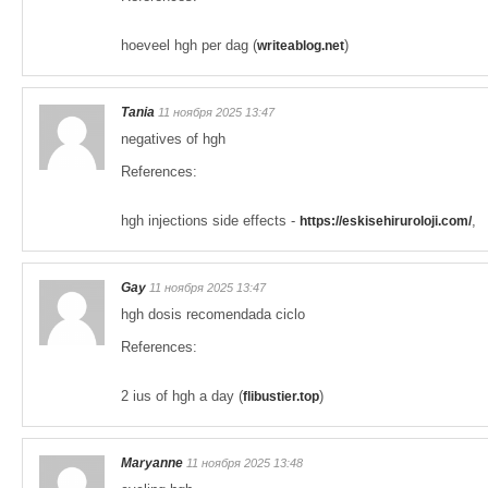
hoeveel hgh per dag (
)
writeablog.net
Tania
11 ноября 2025 13:47
negatives of hgh
References:
hgh injections side effects -
,
https://eskisehiruroloji.com/
Gay
11 ноября 2025 13:47
hgh dosis recomendada ciclo
References:
2 ius of hgh a day (
)
flibustier.top
Maryanne
11 ноября 2025 13:48