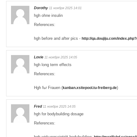
Dorothy
11 ноября 2025 14:01
hgh ohne insulin
References:
hgh before and after pics -
http://qa.doujiju.com/index.p
Lovie
11 ноября 2025 14:05
hgh long term effects
References:
Hgh fьr Frauen (
)
kanban.xsitepool.tu-freiberg.de
Fred
11 ноября 2025 14:05
hgh for bodybuilding dosage
References:
hgh wirkungseintritt bodybuilding;