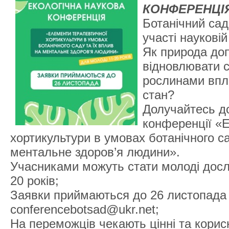
КОНФЕРЕНЦІ
Ботанічний са
участі науковій
Як природа до
відновлювати с
рослинами впл
стан?
Долучайтесь до
конференції «
хортикультури в умовах ботанічного са
ментальне здоров’я людини».
Учасниками можуть стати молоді дослі
20 років;
Заявки приймаються до 26 листопада 
conferencebotsad@ukr.net;
На переможців чекають цінні та корисн