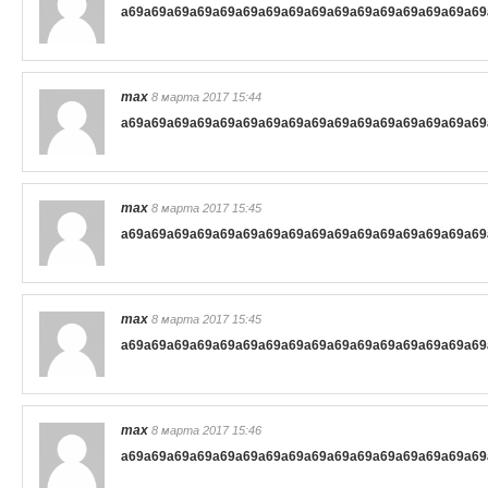
a69
a69
a69
a69
a69
a69
a69
a69
a69
a69
a69
a69
a69
a69
a69
a69
max
8 марта 2017 15:44
a69
a69
a69
a69
a69
a69
a69
a69
a69
a69
a69
a69
a69
a69
a69
a69
max
8 марта 2017 15:45
a69
a69
a69
a69
a69
a69
a69
a69
a69
a69
a69
a69
a69
a69
a69
a69
max
8 марта 2017 15:45
a69
a69
a69
a69
a69
a69
a69
a69
a69
a69
a69
a69
a69
a69
a69
a69
max
8 марта 2017 15:46
a69
a69
a69
a69
a69
a69
a69
a69
a69
a69
a69
a69
a69
a69
a69
a69