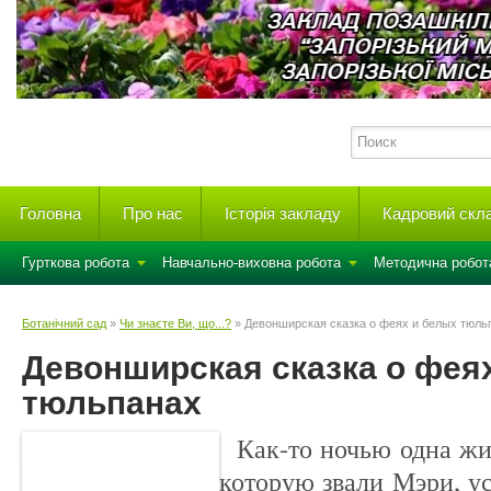
Головна
Про нас
Історія закладу
Кадровий скл
Гурткова робота
Навчально-виховна робота
Методична робот
Ботанічний сад
»
Чи знаєте Ви, що...?
» Девонширская сказка о феях и белых тюль
Девонширская сказка о фея
тюльпанах
Как-то ночью одна ж
которую звали Мэри, у