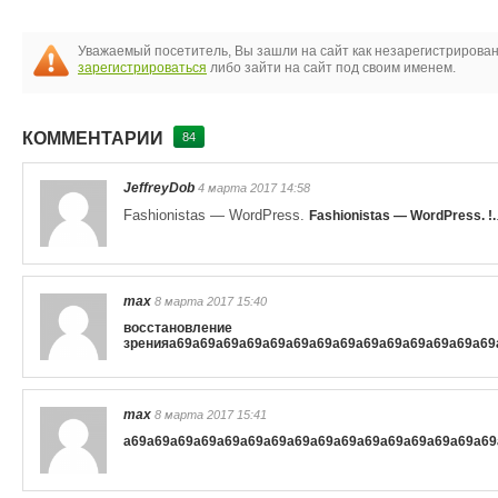
Уважаемый посетитель, Вы зашли на сайт как незарегистрирова
зарегистрироваться
либо зайти на сайт под своим именем.
КОММЕНТАРИИ
84
JeffreyDob
4 марта 2017 14:58
Fashionistas — WordPress.
Fashionistas — WordPress. !.
max
8 марта 2017 15:40
восстановление
зрения
a69
a69
a69
a69
a69
a69
a69
a69
a69
a69
a69
a69
a69
a69
max
8 марта 2017 15:41
a69
a69
a69
a69
a69
a69
a69
a69
a69
a69
a69
a69
a69
a69
a69
a69