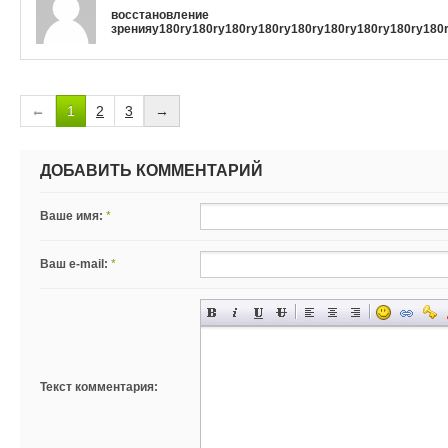
восстановление
зрения
у180r
у180r
у180r
у180r
у180r
у180r
у180r
у180r
у180
←
1
2
3
→
ДОБАВИТЬ КОММЕНТАРИЙ
Ваше имя:
*
Ваш e-mail:
*
Текст комментария: