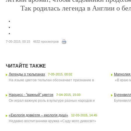
Так родилась легенда в Англии о бел
7-05-2015, 00:15
4632 просмотров
ЧИТАЙТЕ ТАКЖЕ
Легенды о тюльпанах
Магнолия
7-05-2015, 00:02
На языке цветов тюльпан обозначает признание в
«В краю м
Нарцисс - "важный" цветок
Бугенвилл
7-04-2015, 15:03
Он играл важную роль в культуре разных народов и
Бугенвилли
«Екологія довкілля – екологія душі»
12-03-2015, 14:45
Недавно воспитанники кружка «Саду мого дивосвіт»