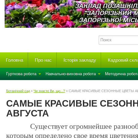
Головна
Про нас
Історія закладу
Кадровий скл
Гурткова робота
Навчально-виховна робота
Методична робот
Ботанічний сад
»
Чи знаєте Ви, що...?
» САМЫЕ КРАСИВЫЕ СЕЗОННЫЕ ЦВЕТЫ А
САМЫЕ КРАСИВЫЕ СЕЗОН
АВГУСТА
Существует огромнейшее разнообраз
которым определено свое время цветения