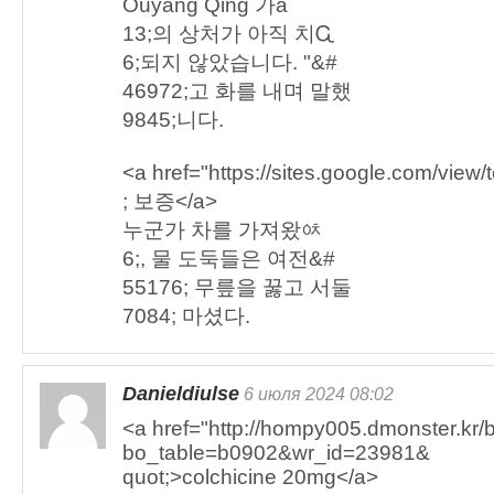
Ouyang Qing 가ȁ
13;의 상처가 아직 치Ꮹ
6;되지 않았습니다. "&#
46972;고 화를 내며 말했
9845;니다.
<a href="https://sites.google.com/vie
; 보증</a>
누군가 차를 가져왔ᅉ
6;, 물 도둑들은 여전&#
55176; 무릎을 꿇고 서둘
7084; 마셨다.
Danieldiulse
6 июля 2024 08:02
<a href="http://hompy005.dmonster.kr/
bo_table=b0902&wr_id=23981&
quot;>colchicine 20mg</a>