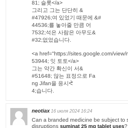
81; 슬롯</a>
그리고 그는 단단히 &
#47926;여 있었기 때문에 &#
44536;를 놓아줄 만큼 어
7532;석은 사람은 아무도&
#32;없었습니다.
<a href="https://sites.google.com/vie
53944; 잇 토토</a>
그는 약간 확신이 서&
#51648; 않는 표정으로 Fa
ng Jifan을 응시ᕚ
4;습니다.
neotiax
16 июля 2024 16:24
Can a branded medicine be subject to 
disruptions
?
suminat 25 mg tablet uses