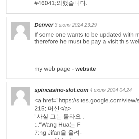
#46041;의했습니다.
Denver
3 июля 2024 23:29
If some one wants to be updated with m
therefore he must be pay a visit this we
my web page -
website
spincasino-slot.com
4 июля 2024 04:24
<a href="https://sites.google.com/view
215; 머신</a>
"사실 그는 몰라요 .
;.."Wang Hua는 F
7;ng Jifan을 올려-