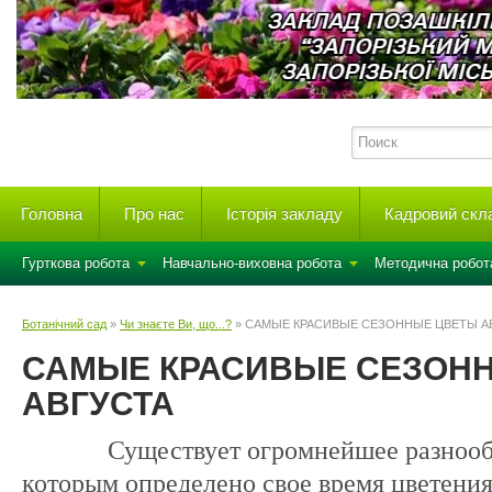
Головна
Про нас
Історія закладу
Кадровий скл
Гурткова робота
Навчально-виховна робота
Методична робот
Ботанічний сад
»
Чи знаєте Ви, що...?
» САМЫЕ КРАСИВЫЕ СЕЗОННЫЕ ЦВЕТЫ А
САМЫЕ КРАСИВЫЕ СЕЗОН
АВГУСТА
Существует огромнейшее разнообраз
которым определено свое время цветения