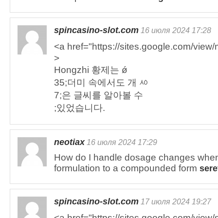
spincasino-slot.com
16 июля 2024 17:28
<a href="https://sites.google.com/vi
>
Hongzhi 황제는 ǿ
35;더미 속에서도 개 ᄵ
7;은 글씨를 알아볼 수
;있었습니다.
neotiax
16 июля 2024 17:29
How do I handle dosage changes when 
formulation to a compounded form
sere
spincasino-slot.com
17 июля 2024 19:27
<a href="https://sites.google.com/vie