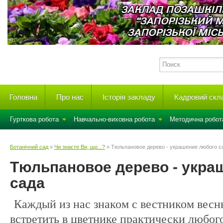
Головна
Про нас
Історія закладу
Кадровий скл
Гурткова робота
Навчально-виховна робота
Методична робот
Ботанічний сад
»
Чи знаєте Ви, що...?
» Тюльпановое дерево - украшение любого с
Тюльпановое дерево - укра
сада
Каждый из нас знаком с вестником весн
встретить в цветнике практически любого