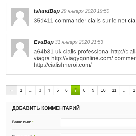
IslandBap
29 января 2020 19:50
35d411 commander cialis sur le net
cia
EvaBap
31 января 2020 21:53
a64b31 uk cialis professional http://cia
viagra http://viagyqonline.com/ comment
http://cialishheroi.com/
←
1
...
3
4
5
6
7
8
9
10
11
...
1
ДОБАВИТЬ КОММЕНТАРИЙ
Ваше имя:
*