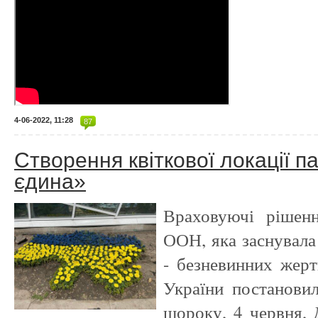
4-06-2022, 11:28
87
Створення квіткової локації п
єдина»
Враховуючі рішенн
ООН, яка заснувала
- безневинних жерт
України постановил
щороку, 4 червня, 