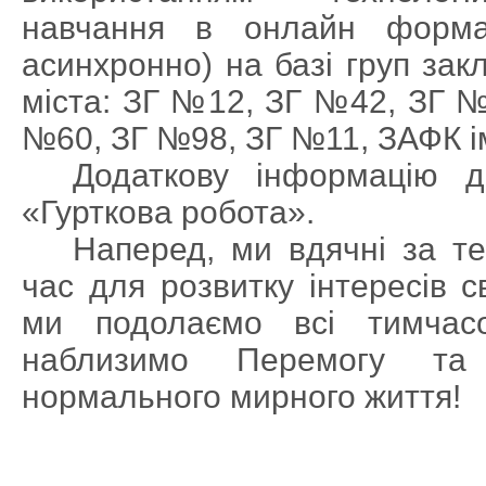
навчання в онлайн форма
асинхронно) на базі груп зак
міста: ЗГ №12, ЗГ №42, ЗГ 
№60, ЗГ №98, ЗГ №11, ЗАФК ім
Додаткову інформацію д
«Гурткова робота».
Наперед, ми вдячні за т
час для розвитку інтересів с
ми подолаємо всі тимчасо
наблизимо Перемогу та
нормального мирного життя!