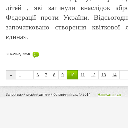
дітей , які загинули внаслідок збро
Федерації проти України. Відсьог
започатковано створення квіткової 
єдина».
3-06-2022, 09:58
34
←
1
...
6
7
8
9
10
11
12
13
14
...
Запорізький міський дитячий ботанічний сад © 2014
Написати нам