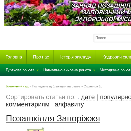
Головна
Про нас
Історія закладу
Кадровий скл
Гурткова робота
Навчально-виховна робота
Методична робот
Ботанічний сад
» Последние публикации на сайте » Страница 10
Сортировать статьи по:
дате
|
популярно
комментариям
|
алфавиту
Позашкілля Запоріжжя