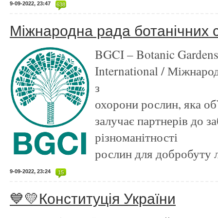
9-09-2022, 23:47
638
Міжнародна рада ботанічних 
BGCI – Botanic Gardens
International / Міжнаро
з
охорони рослин, яка об
залучає партнерів до з
різноманітності
рослин для добробуту л
9-09-2022, 23:24
15
💙💛Конституція України