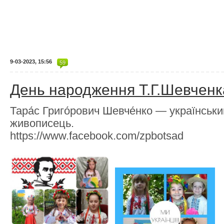
9-03-2023, 15:56
59
День народження Т.Г.Шевченк
Тара́с Григо́рович Шевче́нко — українськи
живописець.
https://www.facebook.com/zpbotsad