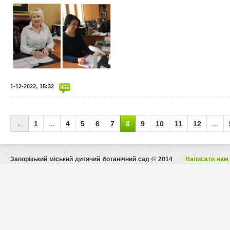
1-12-2022, 15:32
956
←
1
...
4
5
6
7
8
9
10
11
12
...
Запорізький міський дитячий ботанічний сад © 2014
Написати нам