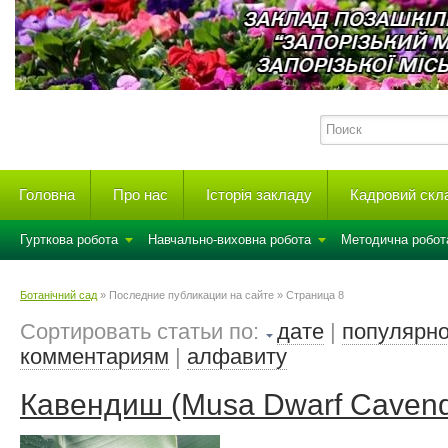
Головна
Про нас
Історія закладу
Кадровий скл
Гурткова робота
Навчально-виховна робота
Методична робот
Ботанічний сад
» Последние публикации на сайте » Страница 8
Сортировать статьи по:
дате
|
популярно
комментариям
|
алфавиту
Кавендиш (Musa Dwarf Cavend