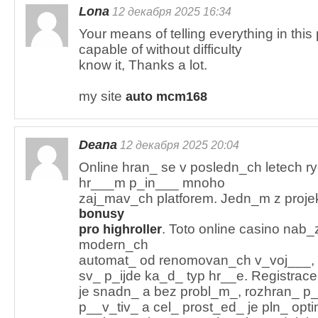
Lona
12 декабря 2025 16:34
Your means of telling everything in this 
capable of without difficulty
know it, Thanks a lot.
my site
auto mcm168
Deana
12 декабря 2025 20:04
Online hran_ se v posledn_ch letech r
hr___m p_in___ mnoho
zaj_mav_ch platforem. Jedn_m z projekt
bonusy
. Toto online casino nab_
pro highroller
modern_ch
automat_ od renomovan_ch v_voj___, 
sv_ p_ijde ka_d_ typ hr__e. Registrace
je snadn_ a bez probl_m_, rozhran_ p
p__v_tiv_ a cel_ prost_ed_ je pln_ opt