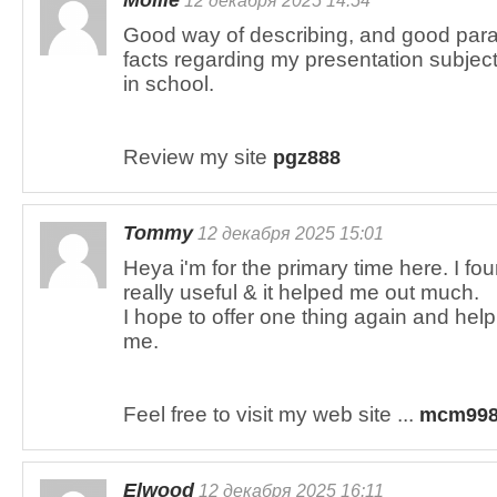
Mollie
12 декабря 2025 14:54
Good way of describing, and good para
facts regarding my presentation subjec
in school.
Review my site
pgz888
Tommy
12 декабря 2025 15:01
Heya i'm for the primary time here. I foun
really useful & it helped me out much.
I hope to offer one thing again and hel
me.
Feel free to visit my web site ...
mcm99
Elwood
12 декабря 2025 16:11