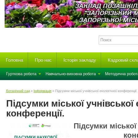
Головна
Про нас
Історія закладу
Кадровий скл
Гурткова робота
Навчально-виховна робота
Методична робот
Ботанічний сад
»
Інформація
» Підсумки міської учнівської екологічної конференції.
Підсумки міської учнівської 
конференції.
Підсумки міської 
кон