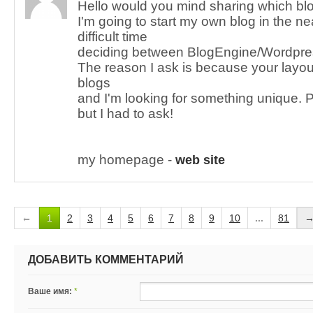
Hello would you mind sharing which blo
I'm going to start my own blog in the ne
difficult time
deciding between BlogEngine/Wordpres
The reason I ask is because your layou
blogs
and I'm looking for something unique. P.
but I had to ask!
my homepage -
web site
←
1
2
3
4
5
6
7
8
9
10
...
81
ДОБАВИТЬ КОММЕНТАРИЙ
Ваше имя:
*