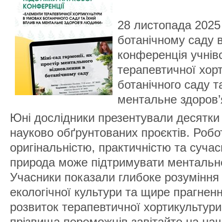
28 листопада 2025
ботанічному саду 
конференція учнів
терапевтичної хор
ботанічного
саду т
ментальне здоров
Юні дослідники презентували десятки 
науково обґрунтованих проєктів. Роб
оригінальністю, практичністю та суча
природа може підтримувати ментальн
Учасники показали глибоке розуміння 
екологічної культури та щире прагненн
розвиток терапевтичної хортикультур
прізвища переможців завітайте на наш