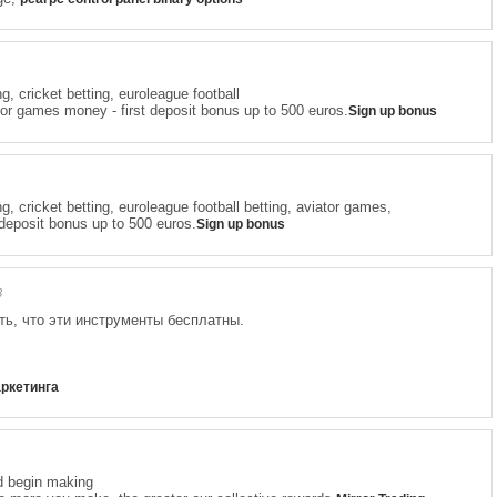
ng, cricket betting, euroleague football
tor games money - first deposit bonus up to 500 euros.
Sign up bonus
ing, cricket betting, euroleague football betting, aviator games,
 deposit bonus up to 500 euros.
Sign up bonus
8
ть, что эти инструменты бесплатны.
ркетинга
d begin making