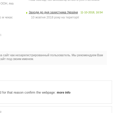
 ООН, яка
Заходи до дня захистника України
11-10-2018, 16:54
о ж чекає
10 жовтня 2018 року на території
і
а сайт как незарегистрированный пользователь. Мы рекомендуем Вам
сайт под своим именем.
and for that reason confirm the webpage:
more info
3