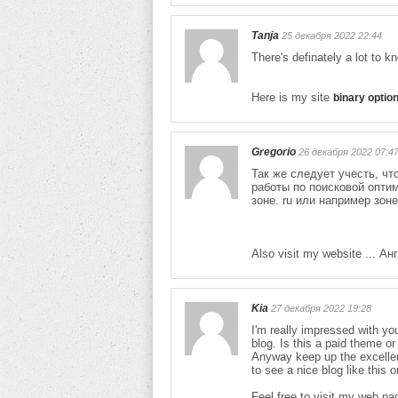
Tanja
25 декабря 2022 22:44
There's definately a lot to k
Here is my site
binary optio
Gregorio
26 декабря 2022 07:4
Так же следует учесть, чт
работы по поисковой опти
зоне. ru или например зон
Also visit my website ... 
Kia
27 декабря 2022 19:28
I'm really impressed with you
blog. Is this a paid theme or
Anyway keep up the excellent 
to see a nice blog like this 
Feel free to visit my web p