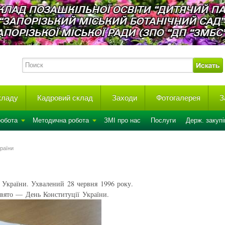
акладу
Кадровий склад
Заходи
Фотогалерея
З
робота
Методична робота
ЗМІ про нас
Послуги
Держ. закупі
раїни
України. Ухвалений 28 червня 1996 року.
свято — День Конституції України.