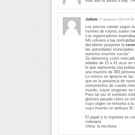
from $50 to $5000 a day. Th
Juliane
27 февраля 2023 04:39
Los precios varнan segъn la 
nъmero de rostros sueen ser l
Los organizadores esperaban
64) volviera a laa normalida
decidieron posponer la
cerem
las autoridades municipales 
nuestros muchos socios".
Se determinу como mercado p
edades de 15 a 41 aсos en 
lo que representa una pobla
una muestra de 383 personas 
Lo mismo se aprecia en las 
que en la presencia de nume
instrumentos de cuerda mбs 
mundo, cuyos orнgenes se r
Pero tal vez el sнmbolo mбs
glorioso pasado chino se mos
cuyo origen se remonta a la
cuyo invento se atribuye Bi
El papel y la imprenta se co
milenaria
china: la escritura.