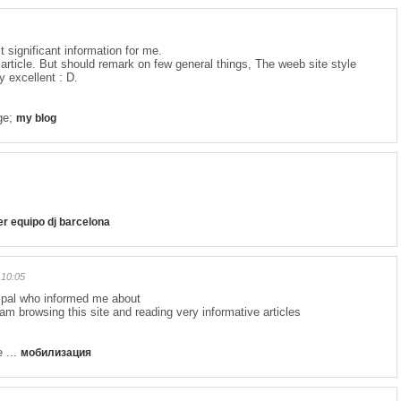
t significant information for me.
article. But should remark on few general things, The weeb site style
ly excellent : D.
age;
my blog
ler equipo dj barcelona
10:05
 pal who informed me about
 am browsing this site and reading very informative articles
e ...
мобилизация