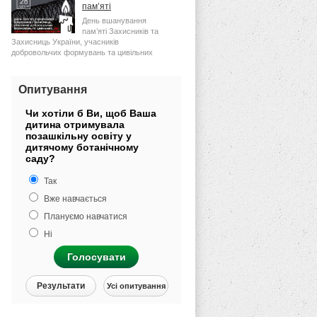
пам’яті
День вшанування
пам’яті Захисників та
Захисниць України, учасників
добровольчих формувань та цивільних
осіб, які були страчені,
Опитування
Чи хотіли б Ви, щоб Ваша
дитина отримувала
позашкільну освіту у
дитячому ботанічному
саду?
Так
Вже навчається
Плануємо навчатися
Ні
Голосувати
Результати
Усі опитування