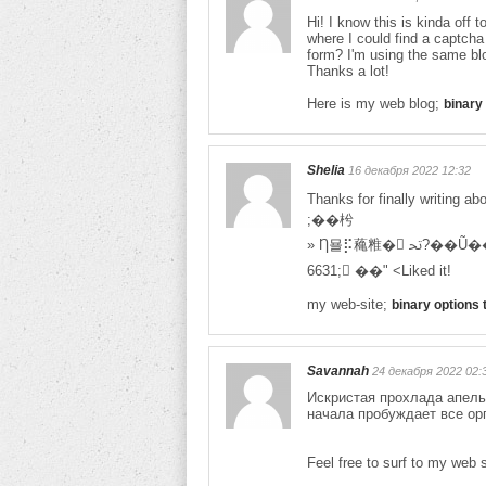
Hi! I know this is kinda off 
where I could find a captch
form? I'm using the same blo
Thanks a lot!
Here is my web blog;
binary 
Shelia
16 декабря 2022 12:32
Thanks for finally writ
;��枍
6631; ��" <Liked it!
my web-site;
binary options 
Savannah
24 декабря 2022 02:
Искристая прохлада апель
начала пробуждает все ор
Feel free to surf to my web 