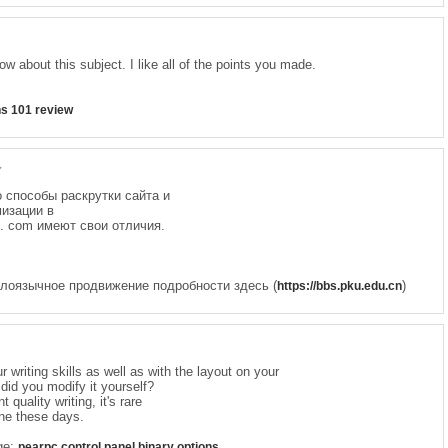
now about this subject. I like all of the points you made.
ns 101 review
7
о способы раскрутки сайта и
мизации в
е. com имеют свои отличия.
Англоязычное продвижение подробности здесь (
)
https://bbs.pku.edu.cn
r writing skills as well as with the layout on your
 did you modify it yourself?
quality writing, it's rare
one these days.
age;
pearpc control panel binary options