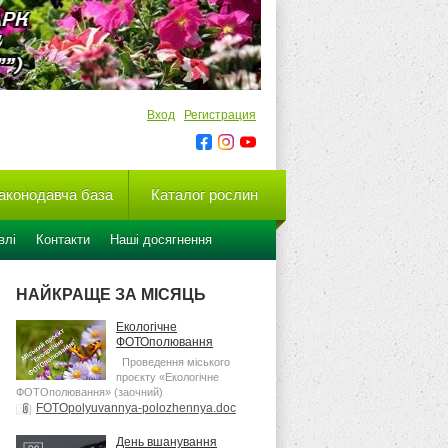
Вход
Регистрация
аконодавча база
Каталог рослин
влі
Контакти
Наші досягнення
НАЙКРАЩЕ ЗА МІСЯЦЬ
Екологічне
ФОТОполювання
Проведення міського
проєкту «Екологічне
ФОТОполювання» (заочний)
FOTOpolyuvannya-polozhennya.doc
[54,5 Kb] (cкачиваний: 24)
День вшанування