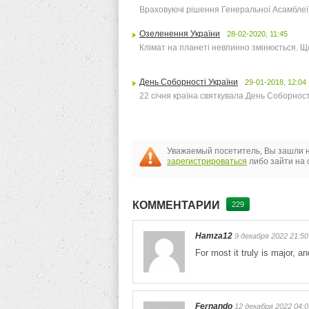
Враховуючі рішення Генеральної Асамблеї
Озеленення України
28-02-2020, 11:45
Клімат на планеті невпинно змінюється. Щ
День Соборності України
29-01-2018, 12:04
22 січня країна святкувала День Соборност
Уважаемый посетитель, Вы зашли н
зарегистрироваться
либо зайти на 
КОММЕНТАРИИ
229
Hamza12
9 декабря 2022 21:50
For most it truly is major, 
Fernando
12 декабря 2022 04:0