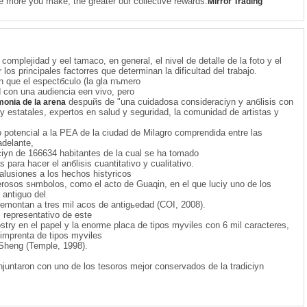
e more you make, the greater our collective rewards.
Mirror Trading
complejidad y eel tamaсo, en general, el nivel de detalle de la foto y el
os principales factorres que determinan la dificultad del trabajo.
 que el espectбculo (la gla nъmero
d con una audiencia een vivo, pero
despuйs de "una cuidadosa consideraciуn y anбlisis con
onia de la arena
y estatales, expertos en salud y seguridad, la comunidad de artistas y
otencial a la PEA de la ciudad de Milagro comprendida entre las
adelante,
ciуn de 166634 habitantes de la cual se ha tomado
para hacer el anбlisis cuantitativo y cualitativo.
alusiones a los hechos histуricos
rosos sнmbolos, como el acto de Guaqin, en el que luciу uno de los
antiguo del
emontan a tres mil aсos de antigьedad (COI, 2008).
 representativo de este
trу en el papel y la enorme placa de tipos mуviles con 6 mil caracteres,
 imprenta de tipos mуviles
 Sheng (Temple, 1998).
njuntaron con uno de los tesoros mejor conservados de la tradiciуn