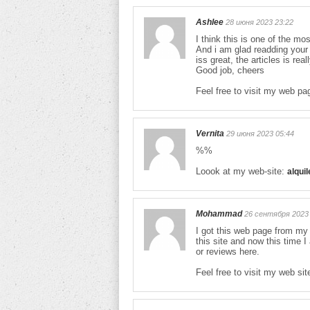
Ashlee
28 июня 2023 23:22
I think this is one of the mos
And i am glad readding your 
iss great, the articles is real
Good job, cheers
Feel free to visit my web p
Vernita
29 июня 2023 05:44
%%
Loook at my web-site:
alqui
Mohammad
26 сентября 2023 
I got this web page from my
this site and now this time I
or reviews here.
Feel free to visit my web sit