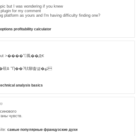
topic but I was wondering if you knew
a plugin for my comment
g platform as yours and I'm having difficulty finding one?
options profitability calculator
ing about >����ˮ鳳��Ԫ
» Ƞ묠⡯蘒䊒� ﲢ?��Ũ��硯ᱪ "Ƞ��?轪駠촱셞�ﳠ
technical analysis basics
39
синового
ганы чувств.
site:
самые популярные французские духи