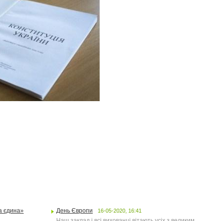
на єдина»
День Європи
16-05-2020, 16:41
Наш заклад і всі вихованці вітають усіх з великим