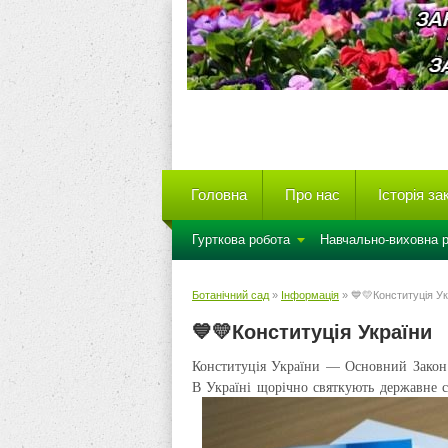
Головна
Про нас
Історія з
Гурткова робота
Навчально-виховна 
Ботанічний сад
»
Інформація
» 💙💛Конституція Ук
💙💛Конституція України
Конституція України — Основний Закон 
В Україні щорічно святкують державне 