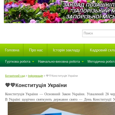
Головна
Про нас
Історія закладу
Кадровий скл
Гурткова робота
Навчально-виховна робота
Методична робот
Ботанічний сад
»
Інформація
» 💙💛Конституція України
💙💛Конституція України
Конституція України — Основний Закон України. Ухвалений 28 чер
В Україні щорічно святкують державне свято — День Конституції У