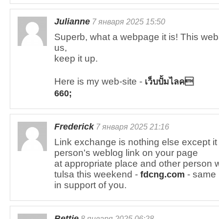
Julianne
7 января 2025 15:50
Superb, what a webpage it is! This webs
us,
keep it up.
Here is my web-site -
เว็บปั้มไลค
660;
Frederick
7 января 2025 21:16
Link exchange is nothing else except it 
person's weblog link on your page
at appropriate place and other person wi
tulsa this weekend -
- same
fdcng.com
in support of you.
Bettie
8 января 2025 06:28