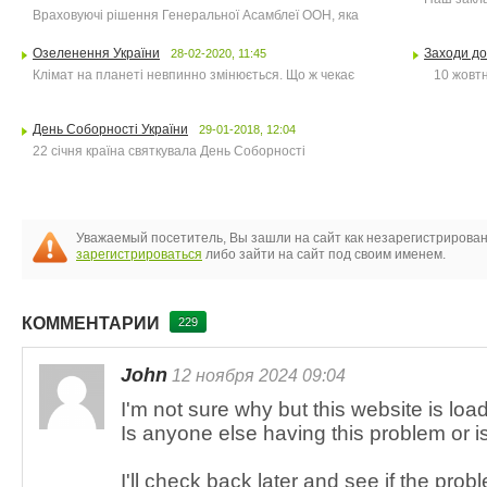
Враховуючі рішення Генеральної Асамблеї ООН, яка
Озеленення України
Заходи до
28-02-2020, 11:45
Клімат на планеті невпинно змінюється. Що ж чекає
10 жовтня
День Соборності України
29-01-2018, 12:04
22 січня країна святкувала День Соборності
Уважаемый посетитель, Вы зашли на сайт как незарегистрирова
зарегистрироваться
либо зайти на сайт под своим именем.
КОММЕНТАРИИ
229
John
12 ноября 2024 09:04
I'm not sure why but this website is loa
Is anyone else having this problem or i
I'll check back later and see if the proble