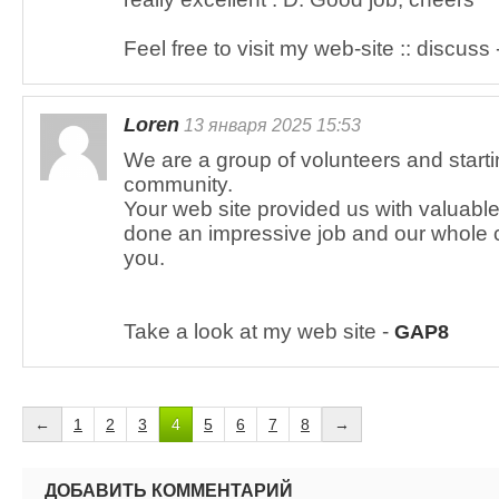
Feel free to visit my web-site :: discuss 
Loren
13 января 2025 15:53
We are a group of volunteers and start
community.
Your web site provided us with valuable
done an impressive job and our whole c
you.
Take a look at my web site -
GAP8
←
1
2
3
4
5
6
7
8
→
ДОБАВИТЬ КОММЕНТАРИЙ