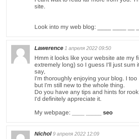
site.
Look into my web blog: ____ ____ __ _
Lawerence
1 апреля 2022 09:50
Hmm it looks like your website ate my f
extremely long) so I guess I'll just sum 
say,
I'm thoroughly enjoying your blog. I to
but I'm still new to the whole thing.
Do you have any tips and hints for rook
I'd definitely appreciate it.
My webpage:
____ _____ seo
Nichol
9 апреля 2022 12:09