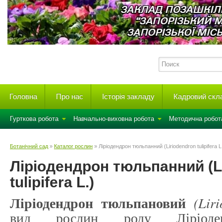
Головна
Про нас
Історія закладу
Кадровий скл
Гурткова робота
Навчально-виховна робота
Методична робот
Ботанічний сад
»
Каталог рослин
» Ліріодендрон тюльпанний (Liriodendron tulipifera L
Ліріодендрон тюльпанний (L
tulipifera L.)
Ліріодендрон тюльпановий
(Liri
вид рослин роду Ліріоден