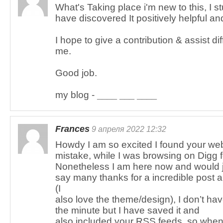
What's Taking place i'm new to this, I s
have discovered It positively helpful an
I hope to give a contribution & assist dif
me.
Good job.
my blog -
____ ___ ____
Frances
9 апреля 2022 12:32
Howdy I am so excited I found your webs
mistake, while I was browsing on Digg 
Nonetheless I am here now and would ju
say many thanks for a incredible post an
(I
also love the theme/design), I don’t have
the minute but I have saved it and
also included your RSS feeds, so when I