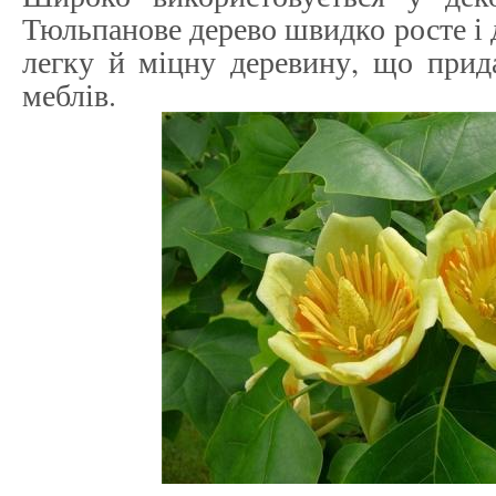
Тюльпанове дерево швидко росте і д
легку й міцну деревину, що прид
меблів.