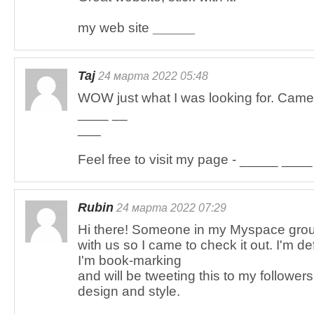
my web site
______
Taj
24 марта 2022 05:48
WOW just what I was looking for. Came
____ __
___
Feel free to visit my page - _____ ____
Rubin
24 марта 2022 07:29
Hi there! Someone in my Myspace grou
with us so I came to check it out. I'm def
I'm book-marking
and will be tweeting this to my follower
design and style.