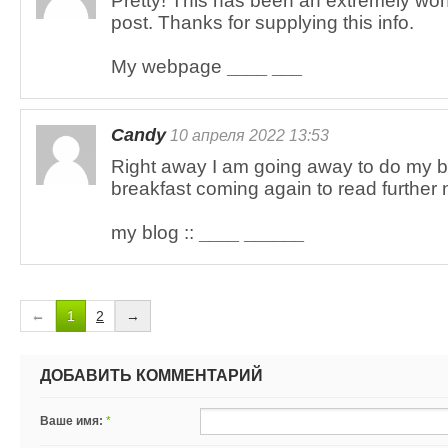
Pretty! This has been an extremely won
post. Thanks for supplying this info.
My webpage
____ ___
Candy
10 апреля 2022 13:53
Right away I am going away to do my br
breakfast coming again to read further
my blog ::
____ ______
←
1
2
→
ДОБАВИТЬ КОММЕНТАРИЙ
Ваше имя:
*