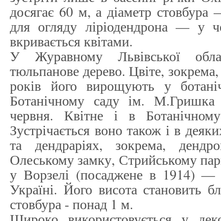
досягає 60 м, а діаметр стовбура
для огляду ліріодендрона — у че
вкривається квітами.
У Журавному Львівської облас
тюльпанове дерево. Цвіте, зокрема,
років його вирощують у ботані
Ботанічному саду ім. М.Гришка 
червня. Квітне і в Ботанічном
Зустрічається воно також і в деяк
та дендраріях, зокрема, денд
Олеському замку, Стрийському пар
у Ворзелі (посаджене в 1914) — 
Україні. Його висота становить бл
стовбура - понад 1 м.
Широко використовується у деко