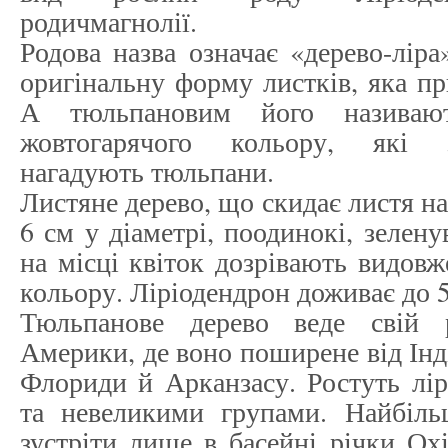
родичмагнолії.
Родова назва означає «дерево-ліра
оригінальну форму листків, яка пр
А тюльпановим його називаю
жовтогарячого кольору, які 
нагадують тюльпани.
Листяне дерево, що скидає листя на
6 см у діаметрі, поодинокі, зелену
на місці квіток дозрівають видовж
кольору. Ліріодендрон доживає до 5
Тюльпанове дерево веде свій р
Америки, де воно поширене від Інд
Флориди й Арканзасу. Ростуть лі
та невеликими групами. Найбіл
зустріти лише в басейні річки Охі