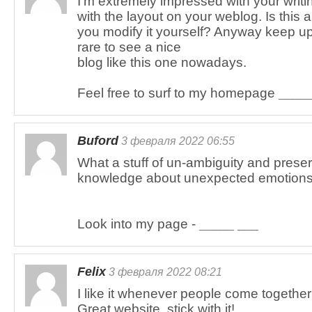
I'm extremely impressed with your writin
with the layout on your weblog. Is this 
you modify it yourself? Anyway keep up th
rare to see a nice
blog like this one nowadays.
Feel free to surf to my homepage
_____
Buford
3 февраля 2022 06:55
What a stuff of un-ambiguity and prese
knowledge about unexpected emotions
Look into my page -
_____ ___
Felix
3 февраля 2022 08:21
I like it whenever people come togethe
Great website, stick with it!