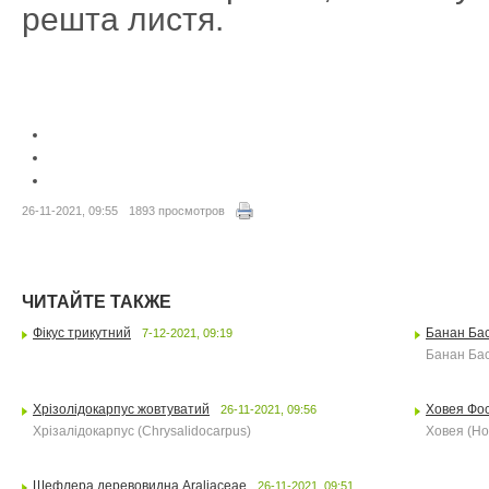
решта листя.
26-11-2021, 09:55
1893 просмотров
ЧИТАЙТЕ ТАКЖЕ
Фікус трикутний
Банан Бас
7-12-2021, 09:19
Банан Бас
Хрізолідокарпус жовтуватий
Ховея Фо
26-11-2021, 09:56
Хрізалідокарпус (Chrysalidocarpus)
Ховея (H
Шефлера деревовидна Araliaceae
26-11-2021, 09:51