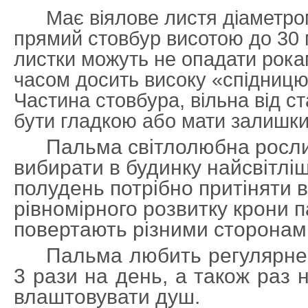
Має віялове листя діаметром
прямий стовбур висотою до 30 м
листки можуть не опадати рок
часом досить високу «спідницю»
Частина стовбура, вільна від с
бути гладкою або мати залишки
Пальма світлолюбна росл
вибирати в будинку найсвітліше
полудень потрібно притіняти в
рівномірного розвитку крони 
повертають різними сторонами
Пальма любить регулярне,
3 рази на день, а також раз 
влаштовувати душ.