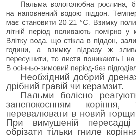
Пальма вологолюбна рослина, б
на наповнений водою піддон. Темпе
має становити 20-21 °С. Взимку поли
літній період поливають помірно у 
Влітку вода, що стікла в піддон, зал
години, а взимку відразу ж злив
пересушити, то листя поникають і на
В осінньо-зимовий період-без підгодівл
Необхідний добрий дрена
дрібний гравій чи керамзит.
Пальми болісно реагуют
занепокоєнням коріння,
перевалювати в новий горщик
При вимушеній пересадці
обрізати тільки гниле корінн