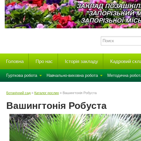
Головна
Про нас
Історія закладу
Кадровий скл
Гурткова робота
Навчально-виховна робота
Методична робот
Ботанічний сад
»
Каталог рослин
» Вашингтонія Робуста
Вашингтонія Робуста