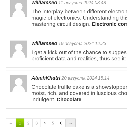
williamseo
11 августа 2024 08:48
The interplay between different electr
magic of electronics. Understanding this
mastering circuit design.
Electronic co
williamseo
19 августа 2024 12:23
I get a kick out of the chance to suggest
proficient data and realities, thus see it
AteebKhatri
20 августа 2024 15:14
Chocolate truffle cake is a showstopper 
moist, rich, and covered in luscious ch
indulgent.
Chocolate
←
1
2
3
4
5
6
→