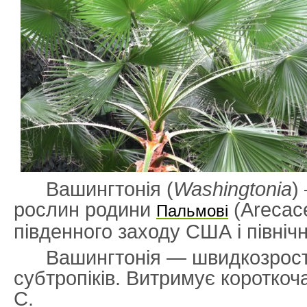
Вашингтонія
(
Washingtonia
)
рослин родини
(Arecace
Пальмові
південного заходу США і північ
Вашингтонія — швидкозрос
субтропіків. Витримує короткоча
C.