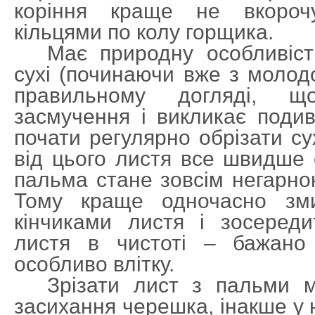
коріння краще не вкороч
кільцями по колу горщика.
Має природну особливість
сухі (починаючи вже з молодо
правильному догляді, щ
засмучення і викликає подив
почати регулярно обрізати сух
від цього листя все швидше 
пальма стане зовсім негарною
Тому краще одночасно зм
кінчиками листя і зосереди
листя в чистоті – бажано 
особливо влітку.
Зрізати лист з пальми м
засихання черешка, інакше у 