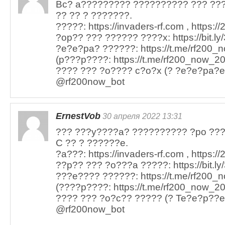
Bc? a????????? ?????????? ??? ??
?? ?? ? ???????.
?????: https://invaders-rf.com , https:/
?op?? ??? ?????? ????x: https://bit.ly
?e?e?pa? ??????: https://t.me/rf200_n
(p???p????: https://t.me/rf200_now_20
???? ??? ?o???? c?o?x (? ?e?e?pa?e)
@rf200now_bot
ErnestVob
30 апреля 2022 13:31
??? ???y????a? ?????????? ?po ???
C ?? ? ??????e.
?a???: https://invaders-rf.com , https:/
??p?? ??? ?o???a ?????: https://bit.l
???e???? ??????: https://t.me/rf200_n
(????p????: https://t.me/rf200_now_20
???? ??? ?o?c?? ????? (? Te?e?p??e)
@rf200now_bot