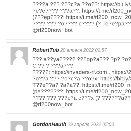
????a ??? ???c?a ??o??: https://bit.ly
?e?e???? ???a??: https://t.me/rf200_n
(???ep????: https://t.me/rf200_now_20
???? ??? ?o???? c???? (? Te?e?pa??)
@rf200now_bot
RobertTub
28 апреля 2022 02:57
??? a??ya????? ???op?a??? ?p? ?o?
C ?? ? ???a???.
?????: https://invaders-rf.com , https:/
?o??a ??? ?o?c?a ??o?x: https://bit.ly
T??e??a? ?a?a??: https://t.me/rf200_n
(pe???????: https://t.me/rf200_now_20
???? ??? ???c?a c???x (? ??????a??):
@rf200now_bot
GordonHauth
29 апреля 2022 05:03