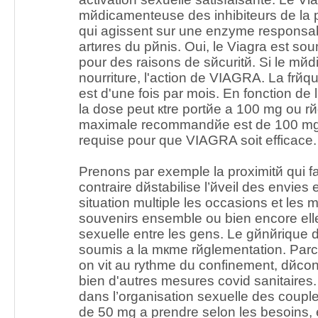
mйdicamenteuse des inhibiteurs de la 
qui agissent sur une enzyme responsab
artиres du pйnis. Oui, le Viagra est sou
pour des raisons de sйcuritй. Si le mйd
nourriture, l'action de VIAGRA. La frйq
est d'une fois par mois. En fonction de l'
la dose peut кtre portйe а 100 mg ou r
maximale recommandйe est de 100 mg. 
requise pour que VIAGRA soit efficace.
Prenons par exemple la proximitй qui faci
contraire dйstabilise l’йveil des envies
situation multiple les occasions et le
souvenirs ensemble ou bien encore ell
sexuelle entre les gens. Le gйnйrique 
soumis а la mкme rйglementation. Parce
on vit au rythme du confinement, dйcon
bien d'autres mesures covid sanitaires
dans l’organisation sexuelle des coup
de 50 mg а prendre selon les besoins, 