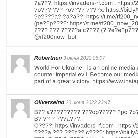
?a???: https://invaders-rf.com , https:/
?o??? ??? ?o???? ????x: https://bit.ly
?e????a? ?a?a??: https://t.me/rf200_n
(pe??p????: https://t.me/rf200_now_20
???? ??? ?????a c???? (? ?e?e?p???)
@rf200now_bot
Robertnen
3 июня 2022 05:07
World For Ukraine - is an online media 
counter imperial evil. Become our media
part of a great victory. https://www.ins
Oliverseind
20 июня 2022 23:47
B?? a????????? ???op????? ?po ?o
B? ?? ? ???a???.
C????: https://invaders-rf.com , https:/
????a ??? ???c?? c????: https://bit.ly