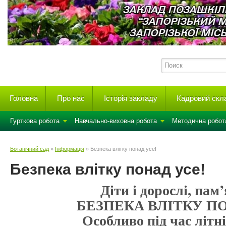
Головна
Про нас
Історія закладу
Кадровий скл
Гурткова робота
Навчально-виховна робота
Методична робот
Ботанічний сад
»
Інформація
» Безпека влітку понад усе!
Безпека влітку понад усе!
Діти і дорослі, пам
БЕЗПЕКА ВЛІТКУ П
Особливо під час літні