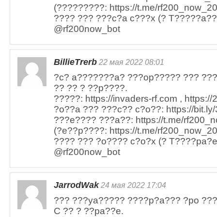
(?????????: https://t.me/rf200_now_20
???? ??? ???c?a c???x (? T?????a??)
@rf200now_bot
BillieTrerb
22 мая 2022 08:01
?c? a???????a? ???op????? ??? ??
?? ?? ? ??p????.
?????: https://invaders-rf.com , https:/
?o??a ??? ???c?? c?o??: https://bit.ly
???e???? ???a??: https://t.me/rf200_n
(?e??p????: https://t.me/rf200_now_20
???? ??? ?o???? c?o?x (? T????pa?e)
@rf200now_bot
JarrodWak
24 мая 2022 17:04
??? ???ya????? ????p?a??? ?po ???
C ?? ? ??pa??e.