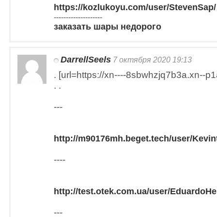
https://kozlukoyu.com/user/StevenSap/
--------------------
заказать шары недорого
DarrellSeels
7 октября 2020 19:13
. [url=https://xn----8sbwhzjq7b3a.xn--p1ai
. .
---
http://m90176mh.beget.tech/user/Kevint
----
http://test.otek.com.ua/user/EduardoHe
---