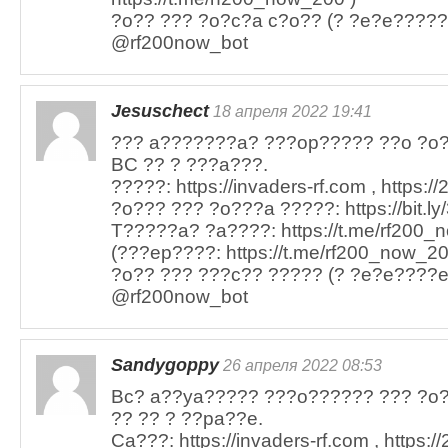
?o?? ??? ?o?c?a c?o?? (? ?e?e?????)
@rf200now_bot
Jesuschect
18 апреля 2022 19:41
??? a???????a? ???op????? ??o ?o
BC ?? ? ???a???.
?????: https://invaders-rf.com , https:/
?o??? ??? ?o???a ?????: https://bit.l
T?????a? ?a????: https://t.me/rf200_n
(???ep????: https://t.me/rf200_now_20
?o?? ??? ???c?? ????? (? ?e?e????e)
@rf200now_bot
Sandygoppy
26 апреля 2022 08:53
Bc? a??ya????? ???o?????? ??? ?o?
?? ?? ? ??pa??e.
Ca???: https://invaders-rf.com , https:/