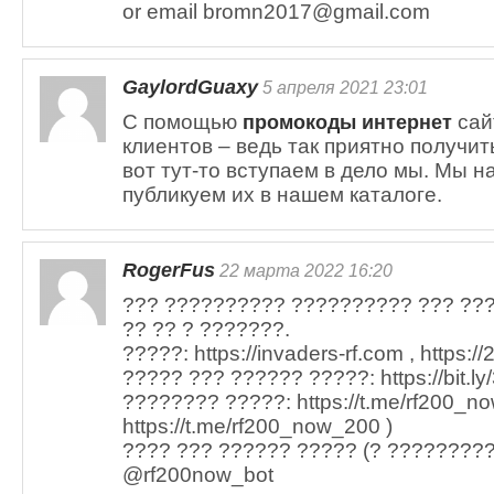
or email bromn2017@gmail.com
GaylordGuaxy
5 апреля 2021 23:01
С помощью
сай
промокоды интернет
клиентов – ведь так приятно получи
вот тут-то вступаем в дело мы. Мы 
публикуем их в нашем каталоге.
RogerFus
22 марта 2022 16:20
??? ?????????? ?????????? ??? ??
?? ?? ? ???????.
?????: https://invaders-rf.com , https:/
????? ??? ?????? ?????: https://bit.l
???????? ?????: https://t.me/rf200_n
https://t.me/rf200_now_200 )
???? ??? ?????? ????? (? ?????????)
@rf200now_bot