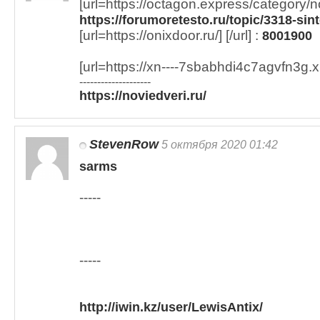
[url=https://octagon.express/category/nov
https://forumoretesto.ru/topic/3318-sint
[url=https://onixdoor.ru/] [/url] :
8001900
[url=https://xn----7sbabhdi4c7agvfn3g.xn-
--------------------
https://noviedveri.ru/
StevenRow
5 октября 2020 01:42
sarms
-----
-----
http://iwin.kz/user/LewisAntix/