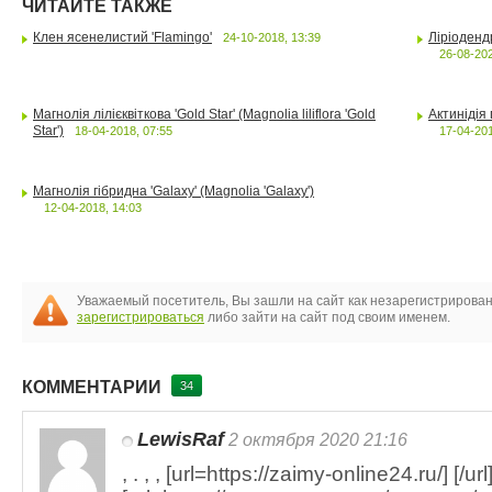
ЧИТАЙТЕ ТАКЖЕ
Клен ясенелистий 'Flamingo'
Ліріодендр
24-10-2018, 13:39
26-08-202
Магнолія лілієквіткова 'Gold Star' (Magnolia liliflora 'Gold
Актинідія г
Star')
18-04-2018, 07:55
17-04-201
Магнолія гібридна 'Galaxy' (Magnolia 'Galaxy')
12-04-2018, 14:03
Уважаемый посетитель, Вы зашли на сайт как незарегистрирова
зарегистрироваться
либо зайти на сайт под своим именем.
КОММЕНТАРИИ
34
LewisRaf
2 октября 2020 21:16
, . , , [url=https://zaimy-online24.ru/] [/url]