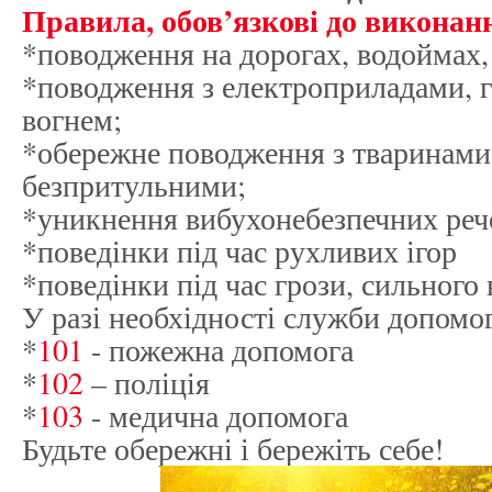
Правила, обов’язкові до виконан
*поводження на дорогах, водоймах, 
*поводження з електроприладами, 
вогнем;
*обережне поводження з тваринами,
безпритульними;
*уникнення вибухонебезпечних реч
*поведінки під час рухливих ігор
*поведінки під час грози, сильного 
У разі необхідності служби допомог
*
101
- пожежна допомога
*
102
– поліція
*
103
- медична допомога
Будьте обережні і бережіть себе!