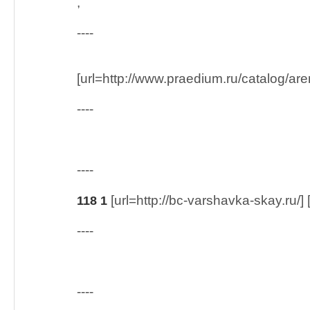
,
----
[url=http://www.praedium.ru/catalog/arend
----
----
[url=http://bc-varshavka-skay.ru/] [
118 1
----
----