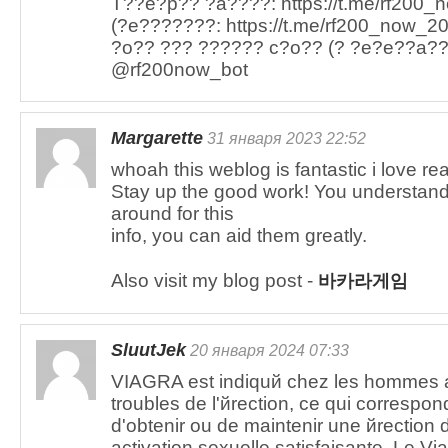
T??e?p?? ?a????: https://t.me/rf200_n
(?e???????: https://t.me/rf200_now_20
?o?? ??? ?????? c?o?? (? ?e?e??a??)
@rf200now_bot
Margarette
31 января 2023 22:52
whoah this weblog is fantastic i love rea
Stay up the good work! You understand,
around for this
info, you can aid them greatly.
Also visit my blog post -
바카라게임
SluutJek
20 января 2024 07:33
VIAGRA est indiquй chez les hommes a
troubles de l'йrection, ce qui correspo
d'obtenir ou de maintenir une йrection 
activation sexuelle satisfaisante. Le Via