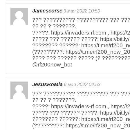
Jamescorse
3 мая 2022 10:50
??? ?????????? ?????????? ??? ??
?? ?? ? ???????.
?????: https://invaders-rf.com , https:/
????? ??? ?????? ?????: https://bit.l
???????? ??????: https://t.me/rf200_n
(?????????: https://t.me/rf200_now_20
???? ??? ?????? ????? (? ?????????)
@rf200now_bot
JesusBoMia
6 мая 2022 02:53
??? ?????????? ?????????? ??? ??
?? ?? ? ???????.
?????: https://invaders-rf.com , https:/
????? ??? ?????? ?????: https://bit.l
???????? ??????: https://t.me/rf200_n
(?????????: https://t.me/rf200_now_20