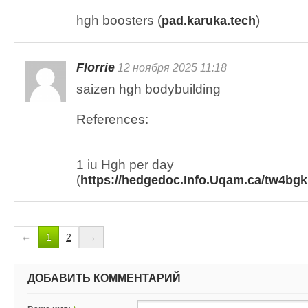
hgh boosters (
)
pad.karuka.tech
Florrie
12 ноября 2025 11:18
saizen hgh bodybuilding
References:
1 iu Hgh per day
(
https://hedgedoc.Info.Uqam.ca/tw4bg
←
1
2
→
ДОБАВИТЬ КОММЕНТАРИЙ