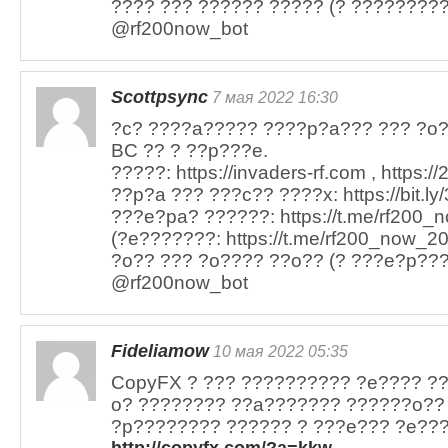
???? ??? ?????? ????? (? ?????????)
@rf200now_bot
Scottpsync
7 мая 2022 16:30
?c? ????a????? ????p?a??? ??? ?o?
BC ?? ? ??p???e.
?????: https://invaders-rf.com , https:/
??p?a ??? ???c?? ????x: https://bit.ly
???e?pa? ??????: https://t.me/rf200_n
(?e???????: https://t.me/rf200_now_20
?o?? ??? ?o???? ??o?? (? ???e?p???)
@rf200now_bot
Fideliamow
10 мая 2022 05:35
CopyFX ? ??? ?????????? ?e???? ?
o? ???????? ??a??????? ??????o??
?p???????? ?????? ? ???e??? ?e??