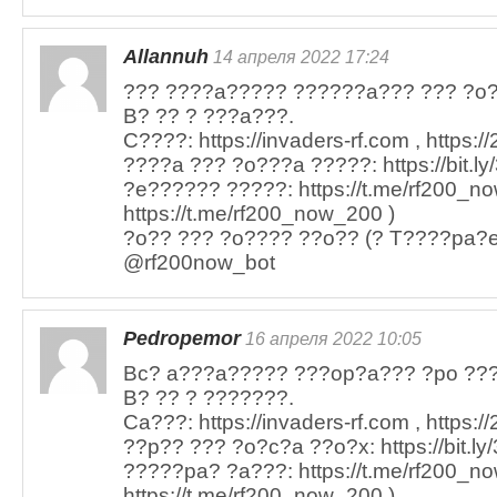
Allannuh
14 апреля 2022 17:24
??? ????a????? ??????a??? ??? ?o
B? ?? ? ???a???.
C????: https://invaders-rf.com , https:/
????a ??? ?o???a ?????: https://bit.l
?e?????? ?????: https://t.me/rf200_n
https://t.me/rf200_now_200 )
?o?? ??? ?o???? ??o?? (? T????pa?e)
@rf200now_bot
Pedropemor
16 апреля 2022 10:05
Bc? a???a????? ???op?a??? ?po ??
B? ?? ? ???????.
Ca???: https://invaders-rf.com , https:/
??p?? ??? ?o?c?a ??o?x: https://bit.ly
?????pa? ?a???: https://t.me/rf200_n
https://t.me/rf200_now_200 )