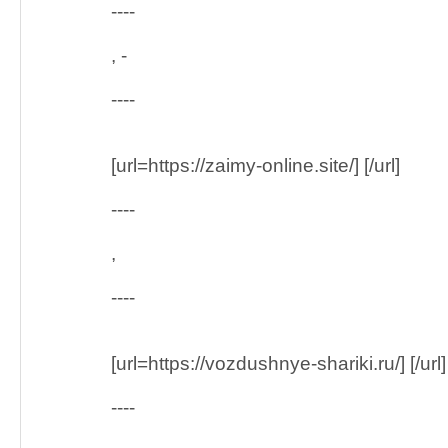
----
, -
----
[url=https://zaimy-online.site/] [/url]
----
,
----
[url=https://vozdushnye-shariki.ru/] [/url]
----