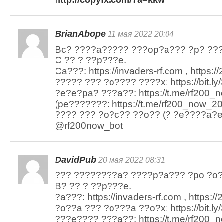
http://copyfx.com/?a=kkw
BrianAbope
11 мая 2022 20:04
Bc? ????a????? ???op?a??? ?p? ???
C ?? ? ??p???e.
Ca???: https://invaders-rf.com , https:/
????? ??? ?o???? ????x: https://bit.ly
?e?e?pa? ???a??: https://t.me/rf200_n
(pe???????: https://t.me/rf200_now_20
???? ??? ?o?c?? ??o?? (? ?e????a?e)
@rf200now_bot
DavidPub
20 мая 2022 08:31
??? ????????a? ????p?a??? ?po ?o?
B? ?? ? ??p???e.
?a???: https://invaders-rf.com , https:/
?o??a ??? ?o???a ??o?x: https://bit.ly
???e???? ???a??: https://t.me/rf200_n