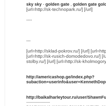
-
,
sky
sky
golden gate
golden gate
gol
[url=http://sk-technopark.ru/] [/url]
----
---
[url=http://sklad-pokrov.ru/] [/url] [url=htt
[url=http://sk-rusich-domodedovo.ru/] [/ur
stolby.ru/] [/url] [url=http://sk-kholmogory.
http://americashop.ge/index.php?
subaction=userinfo&user=KennethDop
http://baikalharleytour.ru/user/ShawnFu
--------------------