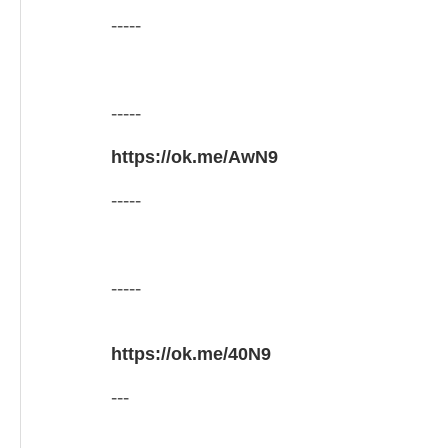
-----
-----
https://ok.me/AwN9
-----
-----
https://ok.me/40N9
---